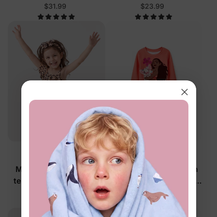
Badeanzug-Set
Badeanzug-Set Pink
$31.99
$23.99
Aktiv & Outdoor
Disney-Prinzessin
Mädchen Kleinkind 3-
Disney Moana Mädchen
teiliges Badeanzug-Set
Kleinkind/Kind 2-teiliges
Badeanzug-Set Orange
$19.99
$26.99
Rot