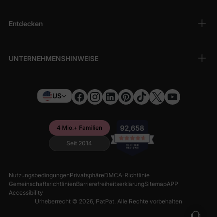
Entdecken
UNTERNEHMENSHINWEISE
US
4 Mio.+ Familien
Seit 2014
Nutzungsbedingungen
Privatsphäre
DMCA-Richtlinie
Gemeinschaftsrichtlinien
Barrierefreiheitserklärung
Sitemap
APP
Accessibility
Urheberrecht © 2026,
PatPat
. Alle Rechte vorbehalten