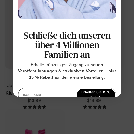
Schließe dich unseren
über 4 Millionen
Familien an
Erhalte frühzeitigen Zugang zu
neuen
Veröffentlichungen & exklusiven Vorteilen
– plus
Familien-Matching
PAW Patrol
15 % Rabatt
auf deine erste Bestellung.
Jungen-Badeanzüge für
Jungen Kleinkind/Kind
Kleinkinder/Kinder in Blau
Badehose mit
Erhalten Sie 15 %
Ihre E-Mail
Rabatt
Blumenmuster in Rosarot
$13.99
$18.99
Indem Sie sich anmelden, stimmen Sie unserer
Datenschutzerklärung
zu