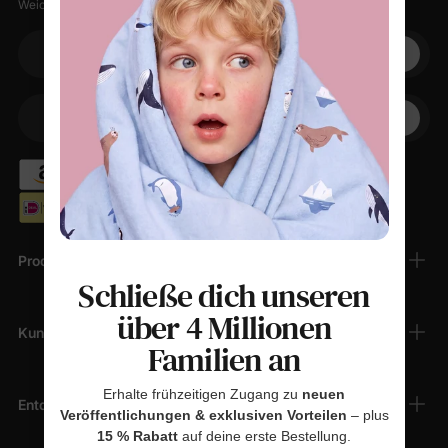
Weiche Sachen, kleine Rabatte, null Spam.
Ihre E-Mail
+1
Ihr Telefon
Produkte
Schließe dich unseren
über 4 Millionen
Kundendienst
Familien an
Erhalte frühzeitigen Zugang zu
neuen
Entdecken
Veröffentlichungen & exklusiven Vorteilen
– plus
15 % Rabatt
auf deine erste Bestellung.