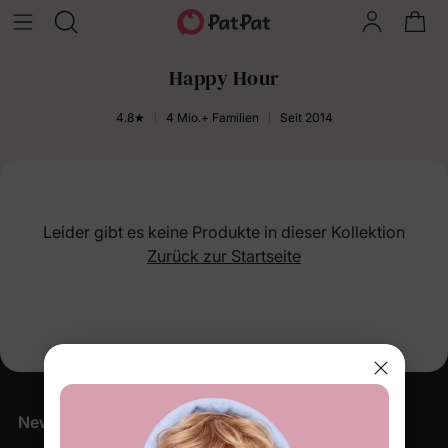
Happy Hour
4.8★
4 Mio.+ Familien
Seit 2014
Leider gibt es keine Produkte in dieser Kollektion
Zurück zur Startseite
Newsletter