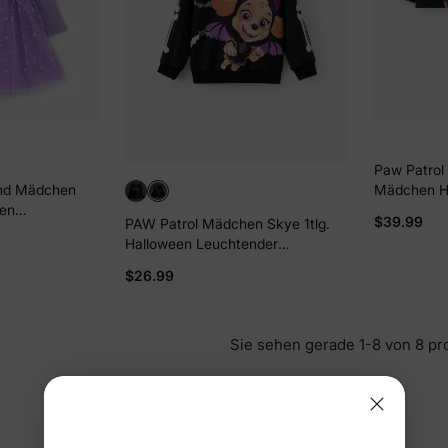
Paw Patrol 
Mädchen Ha
ind Mädchen
Langarm-T-
een
$39.99
PAW Patrol Mädchen Skye 1tlg.
Mesh Rock 
kleid Und
Halloween Leuchtender
Farbblock
Tasche Oder Hut Set lila
Kapuzenpullover Schwarz-Weiß
$26.99
Sie sehen gerade 1-8 von 8 pr