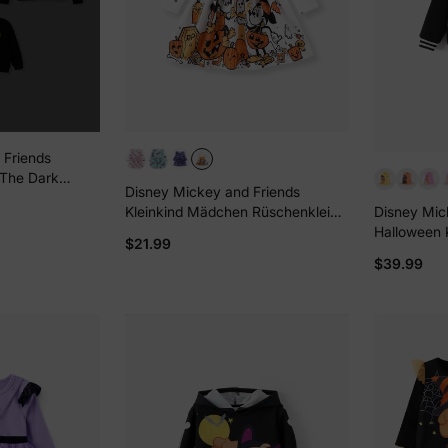
 Friends
 The Dark
Disney Mickey and Friends
Langarm-Tops
Kleinkind Mädchen Rüschenkleid
Disney Mic
chwarz
weiß
Halloween 
$21.99
Glow In Th
$39.99
schwarz