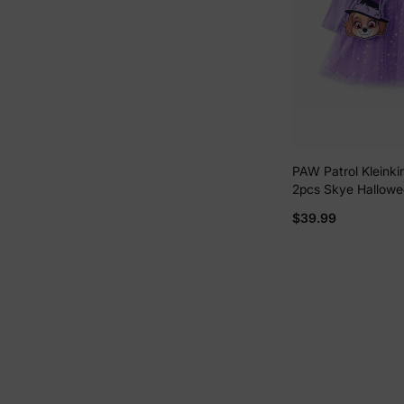
PAW Patrol Kleink
2pcs Skye Hallow
Langärmeliges Tüll
$39.99