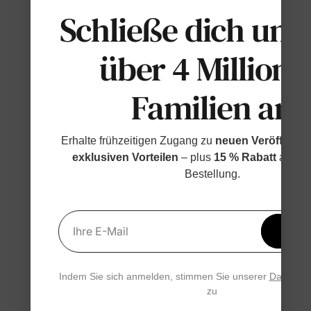
Schließe dich uns
über 4 Millione
Familien an
Erhalte frühzeitigen Zugang zu
neuen Veröffentl
exklusiven Vorteilen
– plus
15 % Rabatt
auf de
Bestellung.
Erhal
Ihre E-Mail
15 % 
Indem Sie sich anmelden, stimmen Sie unserer
Datensch
zu