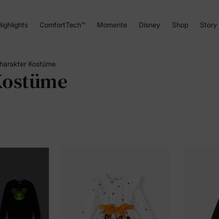
ighlights
ComfortTech™
Momente
Disney
Shop
Story
harakter Kostüme
Kostüme