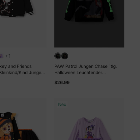
+1
key and Friends
PAW Patrol Jungen Chase 1tlg.
Kleinkind/Kind Junge
Halloween Leuchtender
e Dark Bomberjacke
Kapuzenpullover Schwarz
$26.99
Neu