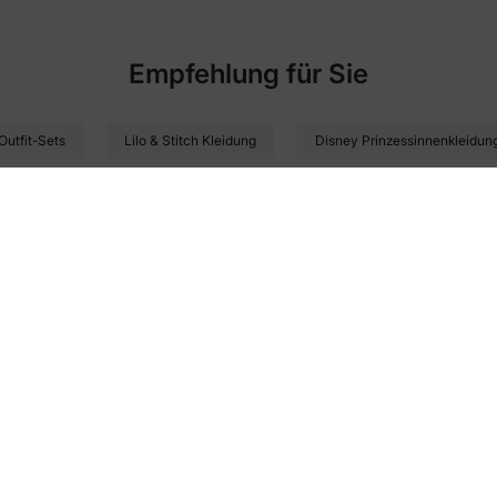
Empfehlung für Sie
Outfit-Sets
Lilo & Stitch Kleidung
Disney Prinzessinnenkleidun
ode zu etwas Zauberhaftem. Du suchst das perfekte
Vatertagsgesch
-Wars-Stil
bis zu kuscheligen Charakter-Pyjamas: Unsere Kollektion fe
treten Papas und Kinder stilvoll im Partnerlook auf.
MEHR ANZEIGEN
roßen Auswahl an Mode für Kinder und Familien. Ob du
Mickey Mouse
nderen Anlass sind unsere Disney-Shirts, -Kleider und -Sweatshirts auf
fte Styles für jeden Tag