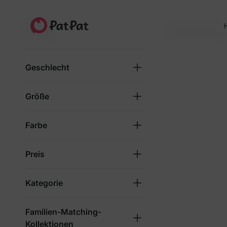
Komfort in CloudSo
H
Für spielerische Tage, süße Momente
Filter
273 Ergebnisse
4.8★
4 Mio.+ Familien
Seit 2014
Geschlecht
Größe
Farbe
Preis
Kategorie
Familien-Matching-
Kollektionen