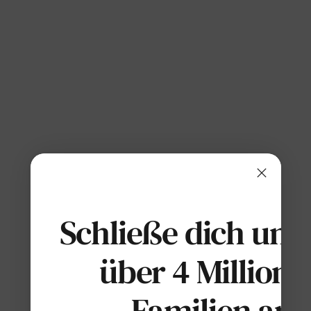
Schließe dich uns
über 4 Millione
Familien an