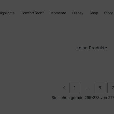
ft™
ighlights
ComfortTech™
Momente
Disney
Shop
Story
keine Produkte
1
…
6
7
Sie sehen gerade 295-273 von 27