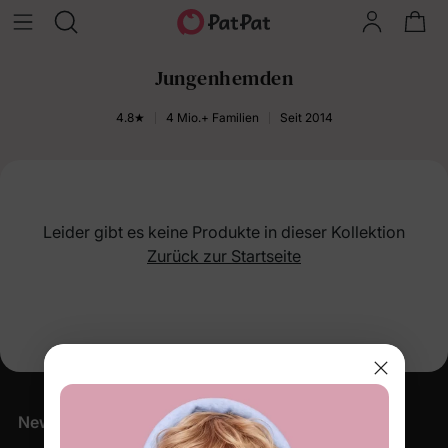
Jungenhemden
4.8★
4 Mio.+ Familien
Seit 2014
Leider gibt es keine Produkte in dieser Kollektion
Zurück zur Startseite
Newsletter