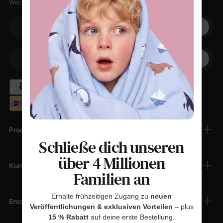
Weiche Sachen, kleine Rabatte, null Spam.
Ihre E-Mail
+1
Ihr Telefon
Produkte
Schließe dich unseren
über 4 Millionen
Kundendienst
Familien an
Erhalte frühzeitigen Zugang zu
neuen
Entdecken
Veröffentlichungen & exklusiven Vorteilen
– plus
15 % Rabatt
auf deine erste Bestellung.