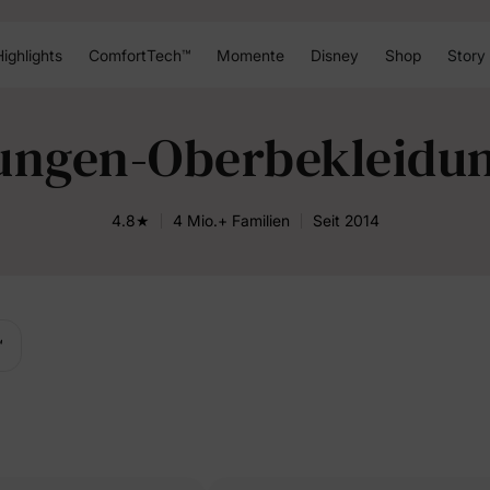
ighlights
ComfortTech™
Momente
Disney
Shop
Story
ungen-Oberbekleidu
4.8★
4 Mio.+ Familien
Seit 2014
™