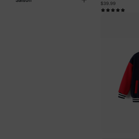
Saison
Kleinkind/Kind 
$39.99
Bomber