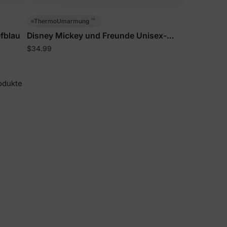
™
ThermoUmarmung
fblau
Disney Mickey und Freunde Unisex-
Jacke für Kleinkinder/Kinder in
$34.99
Königsblau
odukte