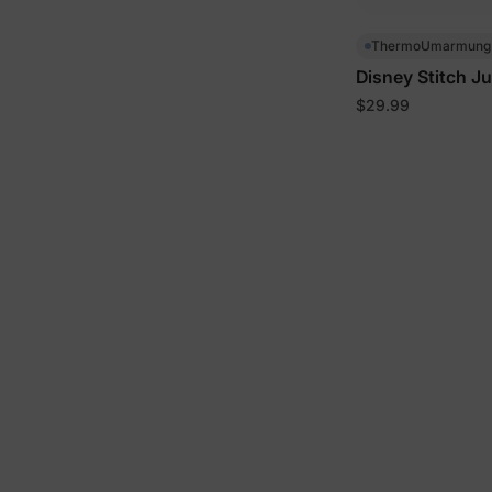
ThermoUmarmun
Disney Stitch J
Jacke Blau
$29.99