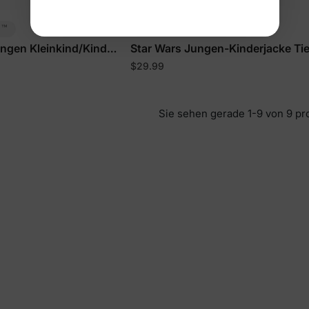
™
™
g
ThermoUmarmung
ungen Kleinkind/Kind
Star Wars Jungen-Kinderjacke Tie
$29.99
Sie sehen gerade 1-9 von 9 pr