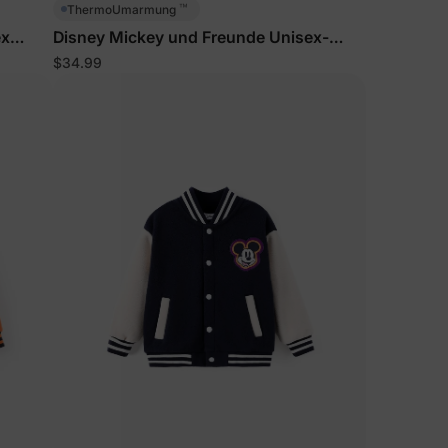
eren
™
ThermoUmarmung
ex
Disney Mickey und Freunde Unisex-
n
osarot
Jacke für Kleinkinder/Kinder Grün
$34.99
ichungen &
ine erste
ten Sie
Rabatt
utzerklärung