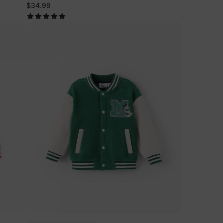
Kleinkind-/Kinderjacke Blau
$34.99