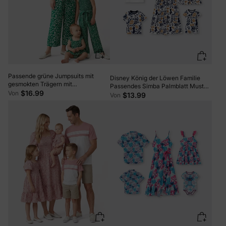
Passende grüne Jumpsuits mit
Disney König der Löwen Familie
gesmokten Trägern mit
Passendes Simba Palmblatt Muster
Blumendruck für Mama und mich
$16.99
Von
Colorblock Kleid/Oberteil/Strampler
$13.99
Von
grün
dunkelblau