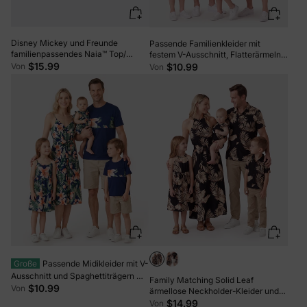
Disney Mickey und Freunde
Passende Familienkleider mit
familienpassendes Naia™ Top/
festem V-Ausschnitt, Flatterärmeln,
ärmelloses Kleid/Body mit buntem
$15.99
gespleißten Blumendrucken und
Von
$10.99
Von
Karomuster Mehrfarbig
kurzärmligen Farbblock-T-Shirt-Sets
azurblau
Große
Passende Midikleider mit V-
Ausschnitt und Spaghettiträgern mit
Family Matching Solid Leaf
durchgehendem Blumendruck und
$10.99
Von
ärmellose Neckholder-Kleider und
gespleißten Kurzarm-T-Shirt-Sets
Kurzarm-Tops-Sets schwarz
$14.99
Von