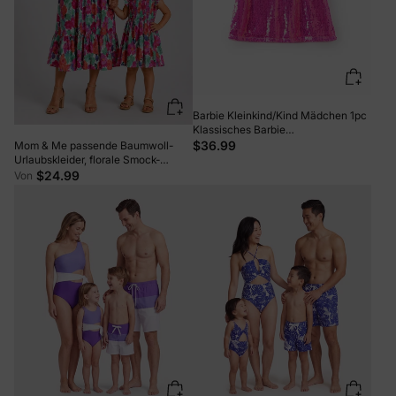
Barbie Kleinkind/Kind Mädchen 1pc
Klassisches Barbie
Buchstabendruck Pailletten
$36.99
Mom & Me passende Baumwoll-
Flatterärmel Kleid roseo
Urlaubskleider, florale Smock-
Kleider mit Rüschen-Trägern für
$24.99
Von
Sommer-Familienausflüge & Fotos,
Mehrfarbig