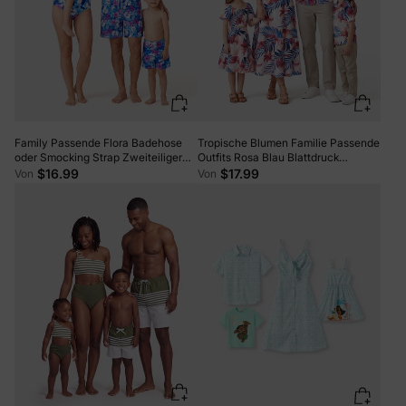
Family Passende Flora Badehose
Tropische Blumen Familie Passende
oder Smocking Strap Zweiteiliger
Outfits Rosa Blau Blattdruck
Badeanzug lila
Kurzarmhemd oder eine Schulter
$16.99
$17.99
Von
Von
gesmoktes Oberteil und Rock
Kombinationsset für Urlaub,
Kreuzfahrt, Strand weiß