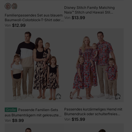
Disney Stitch Family Matching
Naia™ Stitch und Hawaii Stil
Familienpassendes Set aus blauem
Blumendruck ärmelloses Kleid /
$13.99
Von
Baumwoll-Colorblock-T-Shirt oder
Strampler / Shirt Mehrfarbig
Smoking-Kleid mit Puffärmeln mit
$12.99
Von
Flora-Print rosa
Passendes kurzärmeliges Hemd mit
Große
Passende Familien-Sets
Blumendruck oder schulterfreies
aus Blumenträgern mit gekreuztem
Kleiderset dunkelblau
$15.99
Von
Rücken und Colorblock-Top-Sets
$9.99
Von
schwarz