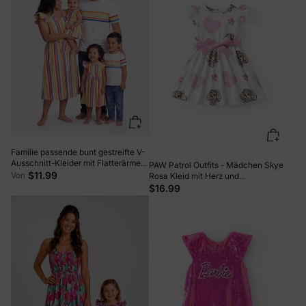
Familie passende bunt gestreifte V-
Ausschnitt-Kleider mit Flatterärmeln
PAW Patrol Outfits - Mädchen Skye
und Kurzarm-T-Shirt-Sets
$11.99
Von
Rosa Kleid mit Herz und
Farbstreifen
Charakterdruck Rosa
$16.99