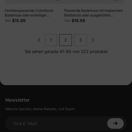
Familienpassende Colorblock-
Passende Badehose mit tropischem
Badehose oder einteiliger
Blattdruck oder ausgehöhlte
Badeanzug mit einem
einteilige Badeanzüge mit
$15.99
$16.99
Von
Von
Schulterknoten (schnell trocknend)
gekreuzten Trägern blau
Farbblock
1
2
3
Sie sehen gerade 41-80 von 322 produkte
Newsletter
Weiche Sachen, kleine Rabatte, null Spam.
Ihre E-Mail