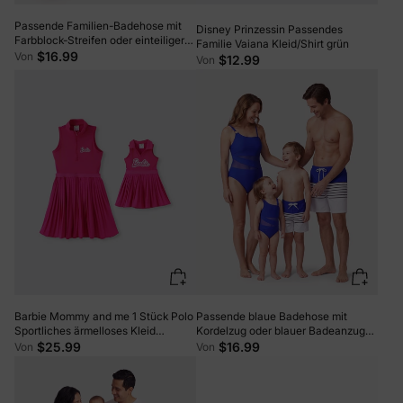
Passende Familien-Badehose mit
Disney Prinzessin Passendes
Farbblock-Streifen oder einteiliger
Familie Vaiana Kleid/Shirt grün
One-Shoulder-Badeanzug
$16.99
Von
$12.99
Von
Armeegrün
Barbie Mommy and me 1 Stück Polo
Passende blaue Badehose mit
Sportliches ärmelloses Kleid
Kordelzug oder blauer Badeanzug
Fuchsie
mit einteiligen Trägern blau
$25.99
$16.99
Von
Von