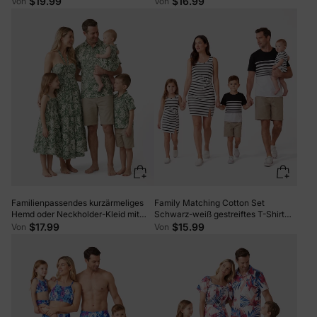
$19.99
$16.99
Von
Von
Hawaii/Kreuzfahrt/Resort/Freizeitkleidung
Badebekleidung oder Badehose Set
weiß
rosa
Familienpassendes kurzärmeliges
Family Matching Cotton Set
Hemd oder Neckholder-Kleid mit
Schwarz-weiß gestreiftes T-Shirt
Blattdruck, grünes Set grün
oder Träger-Bodycon-Kleid
$17.99
$15.99
Von
Von
Schwarz+Weiß