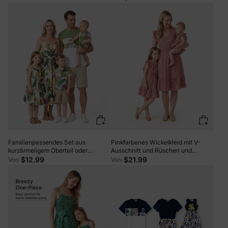
Königsblau
Familienpassendes Set aus
Pinkfarbenes Wickelkleid mit V-
kurzärmeligem Oberteil oder
Ausschnitt und Rüschen und
Hemdkleid mit tropischem
flatternden Ärmeln für Mama und
$12.99
$21.99
Von
Von
Blumendruck Mehrfarbig
mich pinkywhite