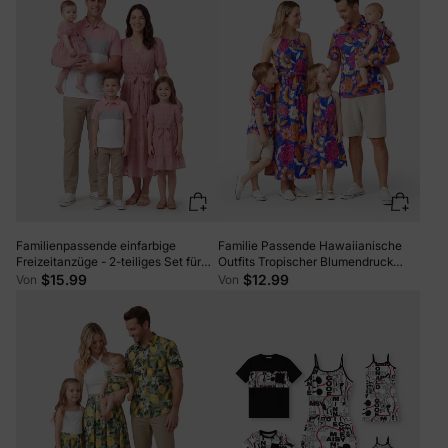
Familienpassende einfarbige
Familie Passende Hawaiianische
Freizeitanzüge - 2-teiliges Set für
Outfits Tropischer Blumendruck
Unisex, Baumwoll-Polyester-
Urlaub Kleidung Riemen Kleid oder
$15.99
$12.99
Von
Von
Mischung rosa
Kurzarmhemden Sommer
Beachwear Set Marine