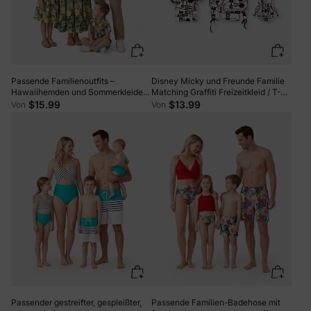
Passende Familienoutfits –
Disney Micky und Freunde Familie
Hawaiihemden und Sommerkleider
Matching Graffiti Freizeitkleid / T-
mit Zitronenprint – Tropische
Shirt / Jumpsuit schwarz
$15.99
$13.99
Von
Von
Urlaubskleidung für Männer, Frauen
und Kinder grün
Passender gestreifter, gespleißter,
Passende Familien-Badehose mit