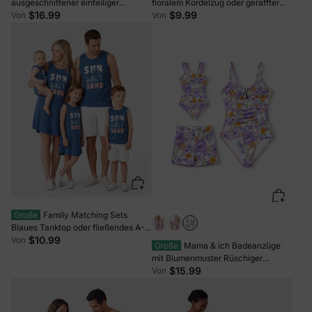
ausgeschnittener einteiliger
floralem Kordelzug oder geraffter
Badeanzug und Colorblock-
Shell-Edge-Bikini mit optionalem
$16.99
$9.99
Von
Von
Badehose für die Familie grün/weiß
Swim Cover Up rot
Große
Family Matching Sets
Blaues Tanktop oder fließendes A-
Linien-Tankkleid mit Taschen blau
$10.99
Von
Große
Mama & ich Badeanzüge
mit Blumenmuster Rüschiger
Einteiler-Badeanzug & Badeshorts-
$15.99
Von
Set Lila