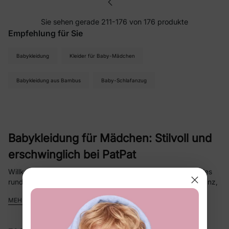
Sie sehen gerade 211-176 von 176 produkte
Empfehlung für Sie
Babykleidung
Kleider für Baby-Mädchen
Babykleidung aus Bambus
Baby-Schlafanzug
Babykleidung für Mädchen: Stilvoll und
erschwinglich bei PatPat
Willkommen bei PatPat, Ihrem Einzelhandelsgeschäft für alles
rund um Babys
Baby-Mädchenkleidung
mit einer Prise Eleganz,
Komfort und günstigen Preisen.
MEHR ANZEIGEN
In unserer Kollektion finden Sie alles, was nötig ist, damit Ihre
kleine Prinzessin immer im Trend bleibt – von Overalls,