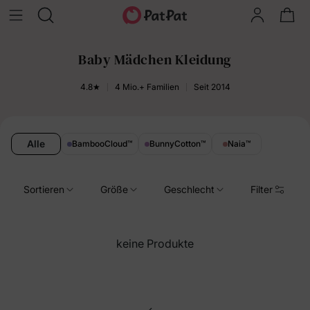
Baby Mädchen Kleidung
4.8★
4 Mio.+ Familien
Seit 2014
Alle
BambooCloud
™
BunnyCotton
™
Naia
™
Sortieren
Größe
Geschlecht
Filter
keine Produkte