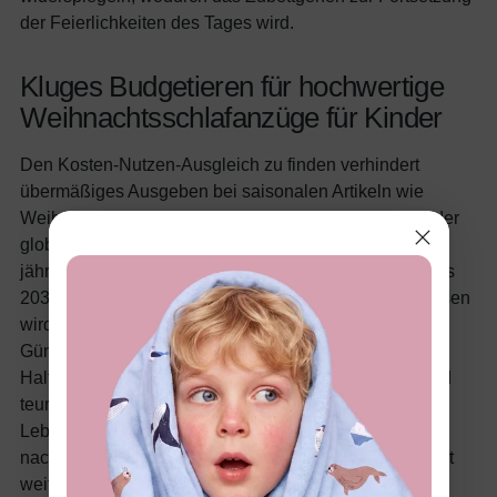
der Feierlichkeiten des Tages wird.
Kluges Budgetieren für hochwertige
Weihnachtsschlafanzüge für Kinder
Den Kosten-Nutzen-Ausgleich zu finden verhindert
übermäßiges Ausgeben bei saisonalen Artikeln wie
Weihnachtsschlafanzügen. Marktdaten zeigen, dass der
globale Schlafanzugsektor mit einer durchschnittlichen
jährlichen Wachstumsrate von 3,9 % expandiert und bis
2034 voraussichtlich auf 23,4 Milliarden USD anwachsen
wird, teilweise getrieben von der Urlaubs-Nachfrage.
Günstige Optionen von Mittelklassemarken bieten
Haltbarkeit, ohne an Funktionen einzusparen, während
teurere Premiumsets verstärkte Nähte für längere
Lebensdauer enthalten können. Das Ausschau halten
nach Sonderangeboten oder Bündeln kann das Budget
weiter strecken, sodass festliche Schlafkleidung in die