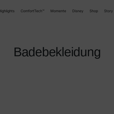
ighlights
ComfortTech™
Momente
Disney
Shop
Story
Badebekleidung