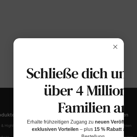
Schließe dich uns
über 4 Millione
Familien an
odukte
Kundendienst
Entdecken
Erhalte frühzeitigen Zugang zu
neuen Veröffentl
 & Highlights
Bestellung Verfolgen
Treue & Prämien
exklusiven Vorteilen
– plus
15 % Rabatt
auf de
Bestellung.
ertage
Versandinformationen
Partnerprogramm