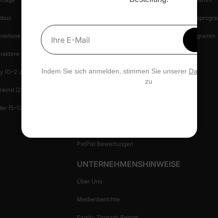
bus
Rückgabe Starten
Empfehlungsprogr
Erhal
tnerlook
Rückgabebestimmungen
Creator-Programm
Ihre E-Mail
15 % 
raktere
Einkaufssicherheit
Blog
Indem Sie sich anmelden, stimmen Sie unserer
Datensch
y (0–2 J.)
Hilfe-Center
Presse
zu
nkind (2–6 J.)
Kontakt
Patlife
er (5–12 J.)
Datenschutz Verwalten
Geschenkkarte
PatPat Bewertungen
UNTERNEHMENSHINWEISE
Über Uns
Medienberichte
Family Threads Report