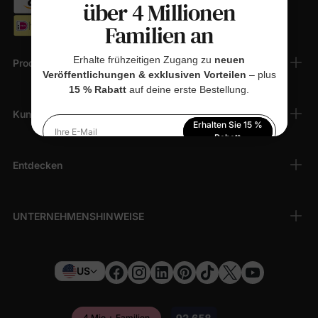
über 4 Millionen
Familien an
Erhalte frühzeitigen Zugang zu
neuen
Produkte
Veröffentlichungen & exklusiven Vorteilen
– plus
15 % Rabatt
auf deine erste Bestellung.
Kundendienst
Erhalten Sie 15 %
Ihre E-Mail
Rabatt
Entdecken
Indem Sie sich anmelden, stimmen Sie unserer
Datenschutzerklärung
zu
UNTERNEHMENSHINWEISE
US
4 Mio.+ Familien