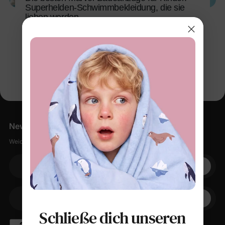
Superhelden-Schwimmbekleidung, die sie
lieben werden
11. Mai 2026
Newsletter
Weiche Sachen, kleine Rabatte, null Spam.
Ihre E-Mail
+1
Ihr Telefon
Schließe dich unseren