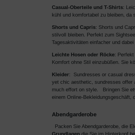
Casual-Oberteile und T-Shirts
: Lei
kühl und komfortabel zu bleiben, da
Shorts und Capris
: Shorts und Capr
stilvoll bleiben. Perfekt zum Sight
Tagesaktivitäten einfacher und dabei 
Leichte Hosen oder Röcke
: Perfek
Komfort ohne Stil einzubüßen. Sie 
Kleider
: Sundresses or casual dresse
yet chic aesthetic, sundresses offer
much effort on style.
Bringen Sie e
einem Online-Bekleidungsgeschäft, da
Abendgarderobe
Packen Sie Abendgarderobe, die Ele
Grundlagen
die Sie im Hinterkopf be