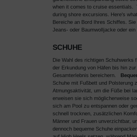
when it comes to cruise essentials. T
during shore excursions. Here's what
Bereiche an Bord Ihres Schiffes. S
Jeans- oder Baumwolljacke oder ein
SCHUHE
Die Wahl des richtigen Schuhwerks fü
der Erkundung von Häfen bis hin zur
Gesamterlebnis bereichern.
Beque
Schuhe mit Fußbett und Polsterung z
Atmungsaktivität, um die Füße bei 
erweisen sie sich möglicherweise so
sich am Pool zu entspannen oder gem
schnell trocknen, zusätzlichen Komfor
Männer und Frauen unverzichtbar, um
dennoch bequeme Schuhe einpacken, 
auf High Heels setzen, während Män