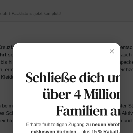
ahrt-Packliste ist jetzt komplett!
Kreuzfahrturlaub ist die Auswahl der richtigen Kleidung entsc
ahrt
sollte verschiedene Aktivitäten sowohl an Bord als auch
is hin zu eleganten Abendessen müssen Sie alles einpacke
n, ermöglicht maximale Outfitoptionen und reduziert gleichze
Schließe dich uns
Kleidungsstücke diese Liste ausmachen sollten!
über 4 Millione
Familien an
en beim Packen für einen Kreuzfahrturlaub immer an erster S
 Schiffs, Entspannen am Pool oder der Teilnahme an Aktivit
leichte Teile umfassen, die freie Bewegung ermöglichen und d
Erhalte frühzeitigen Zugang zu
neuen Veröffentl
exklusiven Vorteilen
– plus
15 % Rabatt
auf de