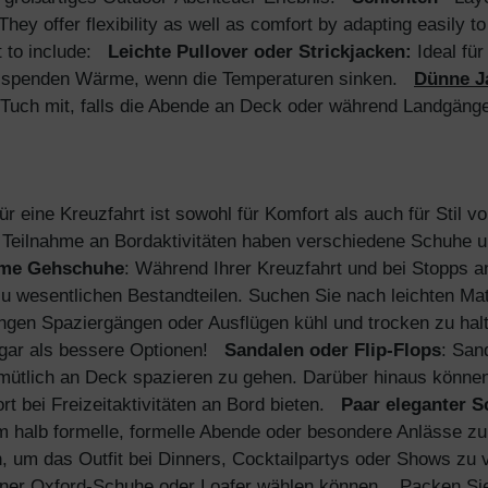
hey offer flexibility as well as comfort by adapting easily 
 to include:
Leichte Pullover oder Strickjacken:
Ideal fü
ie spenden Wärme, wenn die Temperaturen sinken.
Dünne J
 Tuch mit, falls die Abende an Deck oder während Landgäng
r eine Kreuzfahrt ist sowohl für Komfort als auch für Stil 
 Teilnahme an Bordaktivitäten haben verschiedene Schuhe un
me Gehschuhe
: Während Ihrer Kreuzfahrt und bei Stopps 
u wesentlichen Bestandteilen. Suchen Sie nach leichten Mat
langen Spaziergängen oder Ausflügen kühl und trocken zu h
gar als bessere Optionen!
Sandalen oder Flip-Flops
: San
ütlich an Deck spazieren zu gehen. Darüber hinaus können 
t bei Freizeitaktivitäten an Bord bieten.
Paar eleganter 
 halb formelle, formelle Abende oder besondere Anlässe zu 
um das Outfit bei Dinners, Cocktailpartys oder Shows zu v
ner Oxford-Schuhe oder Loafer wählen können.
Packen Sie