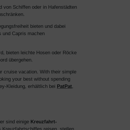
d von Schiffen oder in Hafenstädten
zuschränken.
ten Sie
egungsfreiheit bieten und dabei
Rabatt
ts und Capris machen
utzerklärung
d, bieten leichte Hosen oder Röcke
Bord übergehen.
r cruise vacation. With their simple
ooking your best without spending
y-Kleidung, erhältlich bei
PatPat
,
er sind einige
Kreuzfahrt-
Kreuzfahrtschiffes reisen, stellen