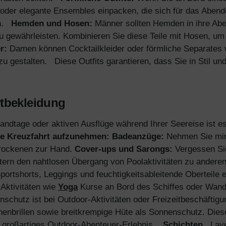
er oder elegante Ensembles einpacken, die sich für das Aben
.
Hemden und Hosen:
Männer sollten Hemden in ihre Ab
zu gewährleisten. Kombinieren Sie diese Teile mit Hosen, 
r:
Damen können Cocktailkleider oder förmliche Separates 
u gestalten.
Diese Outfits garantieren, dass Sie in Stil un
tbekleidung
andtage oder aktiven Ausflüge während Ihrer Seereise ist es
die Kreuzfahrt aufzunehmen:
Badeanzüge:
Nehmen Sie min
rockenen zur Hand.
Cover-ups und Sarongs:
Vergessen Sie
ern den nahtlosen Übergang von Poolaktivitäten zu anderen
portshorts, Leggings und feuchtigkeitsableitende Oberteile
 Aktivitäten wie
Yoga
Kurse an Bord des Schiffes oder Wan
nschutz ist bei Outdoor-Aktivitäten oder Freizeitbeschäfti
nbrillen sowie breitkrempige Hüte als Sonnenschutz. Dies
 großartiges Outdoor-Abenteuer-Erlebnis.
Schichten
Lay