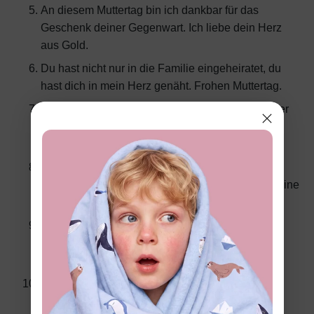
An diesem Muttertag bin ich dankbar für das
Geschenk deiner Gegenwart. Ich liebe dein Herz
aus Gold.
Du hast nicht nur in die Familie eingeheiratet, du
hast dich in mein Herz genäht. Frohen Muttertag.
Danke, dass du Anmut, Wärme und Ruhe in unser
Zuhause gebracht hast. Du hast mir gezeigt, wie
beständige Liebe aussieht.
Du hast „Stiefmama" in einen Titel des Stolzes
verwandelt, nicht der Distanz. Heute feiere ich deine
Liebe und Stärke.
Ich wusste vielleicht nicht, dass ich eine weitere
Mama brauchte, aber das Leben hatte bessere
Pläne. Danke, dass du einer davon bist.
Du warst mehr als ein Stief-. Du warst ein
beständiger Schritt
nach vorn
in meinem Leben.