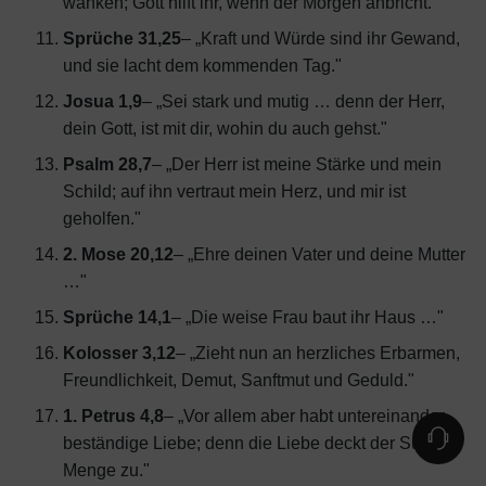
wanken; Gott hilft ihr, wenn der Morgen anbricht."
Sprüche 31,25
– „Kraft und Würde sind ihr Gewand,
und sie lacht dem kommenden Tag."
Josua 1,9
– „Sei stark und mutig … denn der Herr,
dein Gott, ist mit dir, wohin du auch gehst."
Psalm 28,7
– „Der Herr ist meine Stärke und mein
Schild; auf ihn vertraut mein Herz, und mir ist
geholfen."
2. Mose 20,12
– „Ehre deinen Vater und deine Mutter
…"
Sprüche 14,1
– „Die weise Frau baut ihr Haus …"
Kolosser 3,12
– „Zieht nun an herzliches Erbarmen,
Freundlichkeit, Demut, Sanftmut und Geduld."
1. Petrus 4,8
– „Vor allem aber habt untereinander
beständige Liebe; denn die Liebe deckt der Sünden
Menge zu."