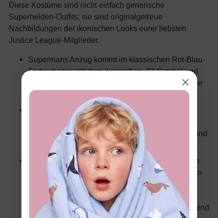
Diese Kostüme sind nicht einfach generische
Superhelden-Outfits; sie sind originalgetreue
Nachbildungen der ikonischen Looks eurer liebsten
Justice League-Mitglieder.
Supermans Anzug kommt im klassischen Rot-Blau-
Farbschema, mit dem ikonischen „S“-Symbol und
einem fließenden Umhang, perfekt für dramatische
Auftritte (und Garten-Flüge).
Wonder Womans Outfit beinhaltet ihr typisches
Diadem, Armschienen und ein wunderschön
detailliertes Kleid oder Jumpsuit, das die Stärke und
Anmut der Amazonen-Kriegerin einfängt.
Andere Helden wie Batman, The Flash, Aquaman
und mehr sind ebenfalls vertreten, jeder mit seinen
eigenen einzigartigen und wiedererkennbaren
Merkmalen. Das sind Kostüme, die „Superheld“
schreien, sofort erkennbar und sicher beeindruckend