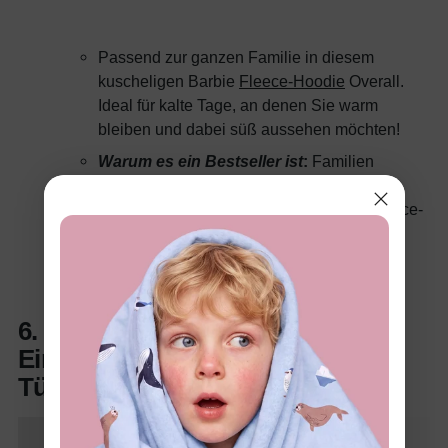
Passend zur ganzen Familie in diesem
kuscheligen Barbie
Fleece-Hoodie
Overall.
Ideal für kalte Tage, an denen Sie warm
bleiben und dabei süß aussehen möchten!
Warum es ein Bestseller ist
:
Familien
schätzen die Möglichkeit, stilvoll
zusammenzupassen, und das weiche Fleece-
Material sorgt für Komfort für alle Mitglieder.
6. Barbie Kleinkindmädchen
Einzelteil Langarm-T-Shirt &
Tüllrock-Set