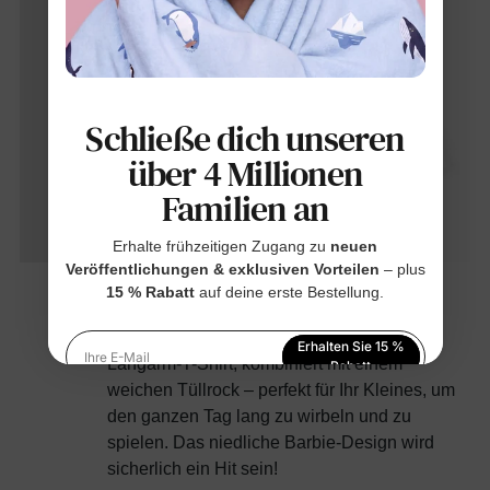
Schließe dich unseren
über 4 Millionen
Familien an
Erhalte frühzeitigen Zugang zu
neuen
Veröffentlichungen & exklusiven Vorteilen
– plus
15 % Rabatt
auf deine erste Bestellung.
Dieses verspielte Set besteht aus einem
Erhalten Sie 15 %
Langarm-T-Shirt, kombiniert mit einem
Ihre E-Mail
Rabatt
weichen Tüllrock – perfekt für Ihr Kleines, um
Indem Sie sich anmelden, stimmen Sie unserer
den ganzen Tag lang zu wirbeln und zu
Datenschutzerklärung
zu
spielen. Das niedliche Barbie-Design wird
sicherlich ein Hit sein!