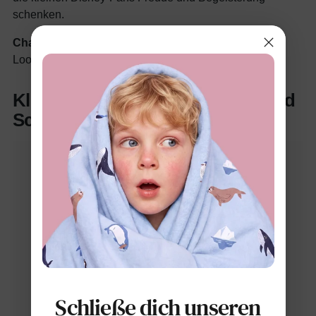
schenken.
Charmantes Fliegen-Detail
– Verleiht dem festlichen
Look das gewisse Etwas für perfekte Fotos.
Kleid-Set mit Gänseblümchen und
Schleife (2-tlg.)
Schließe dich unseren