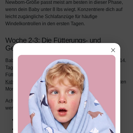
Newborn-Größe passt meist am besten in dieser Phase,
wenn dein Baby unter 8 lbs wiegt. Konzentriere dich auf
leicht zugängliche Schlafanzüge für häufige
Windelkontrollen in den ersten Tagen.
Woche 2-3: Die Fütterungs- und
Gewichtszunahmephase
Babys erreichen ihr Geburtsgewicht meist bis zum 10.-14.
Tag zurück. Wachstumsschübe beginnen und die
Fütterungshäufigkeit steigt stark an. Laut
Nemours
KidsHealth
nehmen die meisten Neugeborenen im ersten
Monat etwa 1 Unze (30 Gramm) pro Tag zu.
Achte auf Anzeichen, dass die Schlafanzüge zu eng
werden:
Druckknöpfe lassen sich schwer schließen
Die Beine des Babys ziehen sich hoch, um