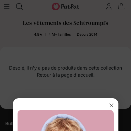
Les vêtements des Schtroumpfs
4.8★
4 M+ familles
Depuis 2014
Désolé, il n'y a pas de produits dans cette collection
Retour à la page d'accueil.
Bulletin d'information