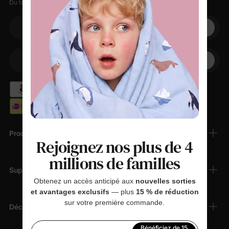
Du tout doux, des petites remises, zéro spam.
Votre adresse électronique
+1
Votre téléphone
Produits
Rejoignez nos plus de 4
millions de familles
Support Client
Obtenez un accès anticipé aux
nouvelles sorties
et avantages exclusifs
— plus
15 % de réduction
sur votre première commande.
Découvrir
Bénéficiez de 15