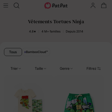
Vêtements Tortues Ninja
4.8★
4 M+ familles
Depuis 2014
Tous
BambooCloud
™
Trier
Taille
Genre
Filtrez