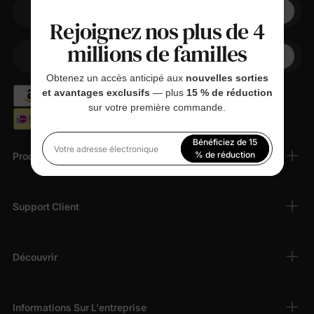
Votre adresse électronique
Rejoignez nos plus de 4
millions de familles
+1
Votre téléphone
Obtenez un accès anticipé aux
nouvelles sorties
et avantages exclusifs
— plus
15 % de réduction
sur votre première commande.
Bénéficiez de 15
Votre adresse électronique
% de réduction
Produits
En vous inscrivant, vous acceptez notre
Politique de
confidentialité
Support Client
Découvrir
Informations Sur L'entreprise