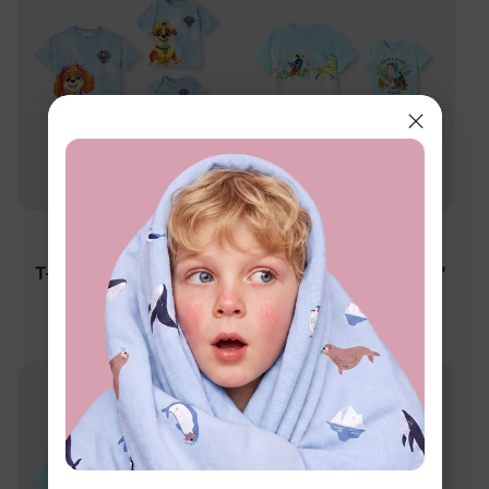
™
Patrouille des Pattes
CotonLapin
T-shirts Maman & Moi
T-shirts Papa & Moi Pat'
Multicolores
Patrouille Turquoise
$9.99
$14.99
à partir de
à partir de