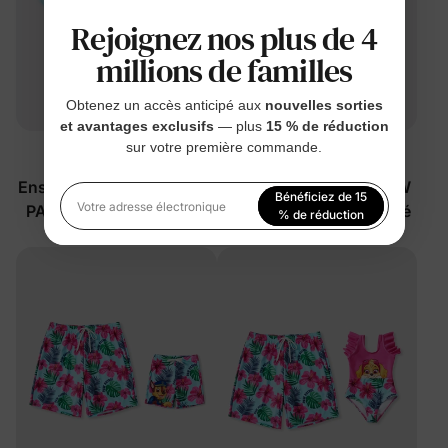
Rejoignez nos plus de 4
millions de familles
Obtenez un accès anticipé aux
nouvelles sorties
et avantages exclusifs
— plus
15 % de réduction
sur votre première commande.
™
™
CotonLapin
CotonLapin
Ensembles Papa & Moi de
Robe Maman & Moi PAW
Bénéficiez de 15
PAW Patrol avec Shorts
Patrol avec short intégré
Votre adresse électronique
% de réduction
Intégrés
$22.99
$14.99
à partir de
à partir de
En vous inscrivant, vous acceptez notre
Politique de
confidentialité