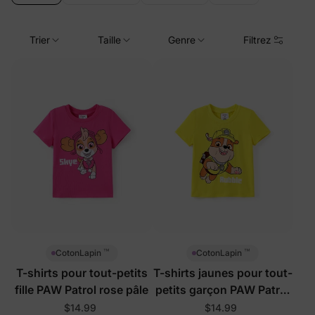
Trier
Taille
Genre
Filtrez
™
™
CotonLapin
CotonLapin
T-shirts pour tout-petits
T-shirts jaunes pour tout-
fille PAW Patrol rose pâle
petits garçon PAW Patrol
Toddler
$14.99
$14.99