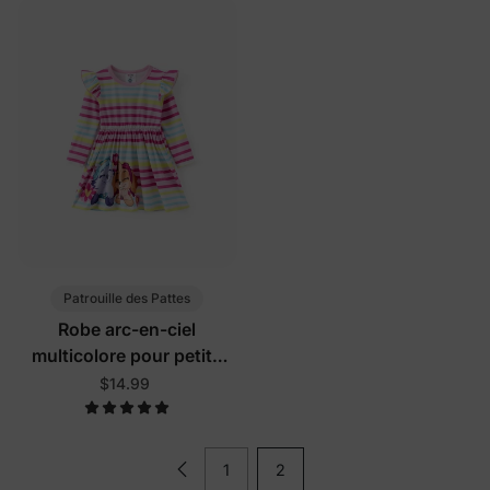
Patrouille des Pattes
Robe arc-en-ciel
multicolore pour petite
fille
$14.99
1
2