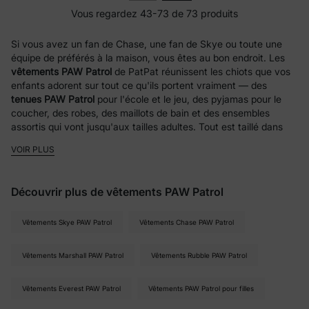
Vous regardez 43-73 de 73 produits
Si vous avez un fan de Chase, une fan de Skye ou toute une
équipe de préférés à la maison, vous êtes au bon endroit. Les
vêtements PAW Patrol
de PatPat réunissent les chiots que vos
enfants adorent sur tout ce qu'ils portent vraiment — des
tenues PAW Patrol
pour l'école et le jeu, des pyjamas pour le
coucher, des robes, des maillots de bain et des ensembles
assortis qui vont jusqu'aux tailles adultes. Tout est taillé dans
une matière douce et facile d'entretien, à des prix qui vous
VOIR PLUS
laissent dire oui sans trop réfléchir, avec des tailles du bébé au
grand enfant. Voici comment se décline la collection.
Découvrir plus de vêtements PAW Patrol
Pyjamas & ensembles pyjama PAW
Patrol en bambou tout doux
Vêtements Skye PAW Patrol
Vêtements Chase PAW Patrol
Les
pyjamas PAW Patrol
sont la pièce que les parents
Vêtements Marshall PAW Patrol
Vêtements Rubble PAW Patrol
recommandent le plus, et on comprend vite pourquoi — un
enfant fou de Chase file au lit bien plus volontiers dans un
ensemble pyjama Chase. Nos
Vêtements Everest PAW Patrol
pyjamas PAW Patrol
Vêtements PAW Patrol pour filles
existent en
ensembles deux pièces à manches longues, en ensembles d'été