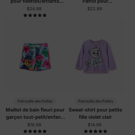
pour fillettes/enfants
Patrol pour
Rose poudré
fillettes/enfants
$24.99
$22.99
Patrouille des Pattes
Patrouille des Pattes
Maillot de bain fleuri pour
Sweat-shirt pour petite
garçon tout-petit/enfant,
fille violet clair
rose rose
$18.99
$14.99