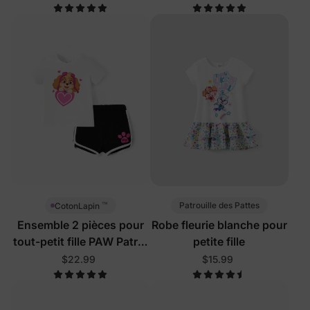
™
Patrouille des Pattes
CotonLapin
Ensemble 2 pièces pour
Robe fleurie blanche pour
tout-petit fille PAW Patrol
petite fille
blanc
$22.99
$15.99