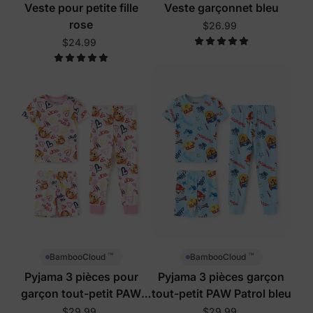
Veste pour petite fille
Veste garçonnet bleu
rose
$26.99
$24.99
™
™
BambooCloud
BambooCloud
Pyjama 3 pièces pour
Pyjama 3 pièces garçon
garçon tout-petit PAW
tout-petit PAW Patrol bleu
Patrol rose
$29.99
$29.99