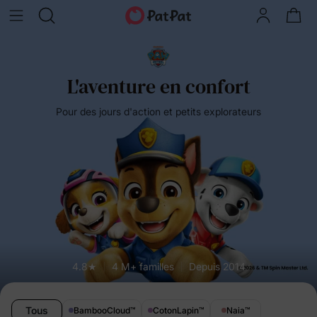
L'aventure en confort
Pour des jours d'action et petits explorateurs
4.8★
4 M+ familles
Depuis 2014
Tous
BambooCloud
™
CotonLapin
™
Naia
™