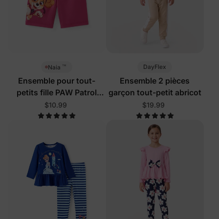
™
DayFlex
Naia
Ensemble pour tout-
Ensemble 2 pièces
petits fille PAW Patrol
garçon tout-petit abricot
rose poudré
$10.99
$19.99