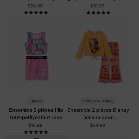
turquoise
bleu
$24.99
$19.99
Barbie
Princesse Disney
Ensemble 2 pièces fille
Ensemble 2 pièces Disney
tout-petit/enfant rose
Vaiana pour
fillettes/enfants, orange
$16.99
$24.99