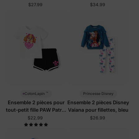
rose vif
gris
$27.99
$34.99
™
Princesse Disney
CotonLapin
Ensemble 2 pièces pour
Ensemble 2 pièces Disney
tout-petit fille PAW Patrol
Vaiana pour fillettes, bleu
blanc
$22.99
$26.99