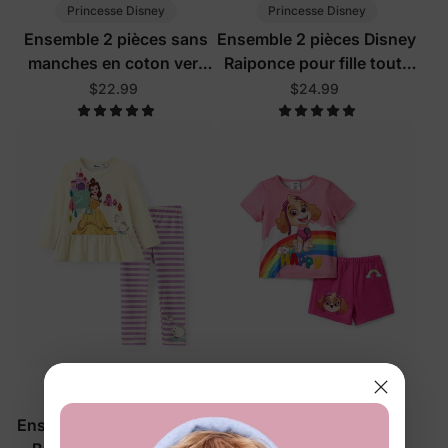
Princesse Disney
Princesse Disney
Ensemble 2 pièces sans
Ensemble 2 pièces Disney
manches en coton vert
Raiponce pour fille tout-
Disney Ariel pour fillettes
petit, violet clair
$22.99
$24.99
en bas âge
Princesse Disney
Patrouille des Pattes
Ensemble 2 pièces Disney
Ensemble arc-en-ciel 2