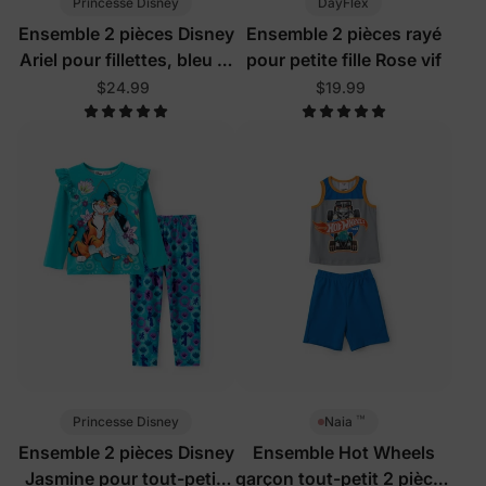
Princesse Disney
DayFlex
Ensemble 2 pièces Disney
Ensemble 2 pièces rayé
Ariel pour fillettes, bleu et
pour petite fille Rose vif
vert
$24.99
$19.99
™
Princesse Disney
Naia
Ensemble 2 pièces Disney
Ensemble Hot Wheels
Jasmine pour tout-petit,
garçon tout-petit 2 pièces