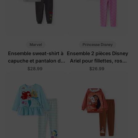
Marvel
Princesse Disney
Ensemble sweat-shirt à
Ensemble 2 pièces Disney
capuche et pantalon de
Ariel pour fillettes, rose
survêtement Marvel pour
vif
$28.99
$26.99
tout-petit/enfant garçon,
2 pièces, Iron
Man/Captain
America/Green Hulk,
poignets côtelés, gris