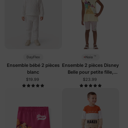
™
DayFlex
Naia
Ensemble bébé 2 pièces
Ensemble 2 pièces Disney
blanc
Belle pour petite fille,
jaune
$19.99
$23.99