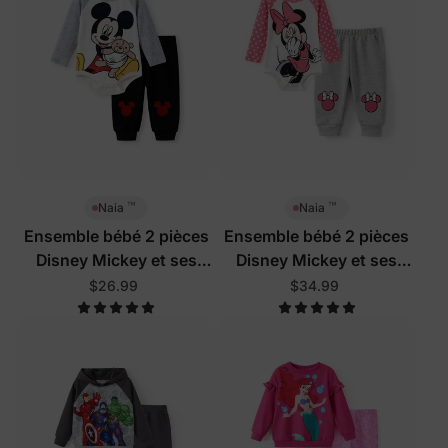
™
™
Naia
Naia
Ensemble bébé 2 pièces
Ensemble bébé 2 pièces
Disney Mickey et ses
Disney Mickey et ses
amis gris
amis Rose poudré
$26.99
$34.99