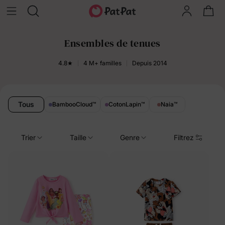
Ensembles de tenues
4.8★
4 M+ familles
Depuis 2014
Tous
BambooCloud
™
CotonLapin
™
Naia
™
Trier
Taille
Genre
Filtrez