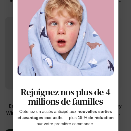
Belle pour petite fille à
pièces pour petite fille
rayures
rose
$24.99
$20.99
Rejoignez nos plus de 4
™
™
millions de familles
BambooCloud
Naia
Ensemble bébé Disney
Ensemble 2 pièces Disney
Obtenez un accès anticipé aux
nouvelles sorties
Winnie l'Ourson 2 pièces
Vaiana pour fillettes,
et avantages exclusifs
— plus
15 % de réduction
blanc
jaune
$26.99
$22.99
sur votre première commande.