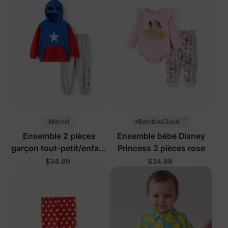
™
Marvel
BambooCloud
Ensemble 2 pièces
Ensemble bébé Disney
garçon tout-petit/enfant
Princess 2 pièces rose
gris
$34.99
$34.99