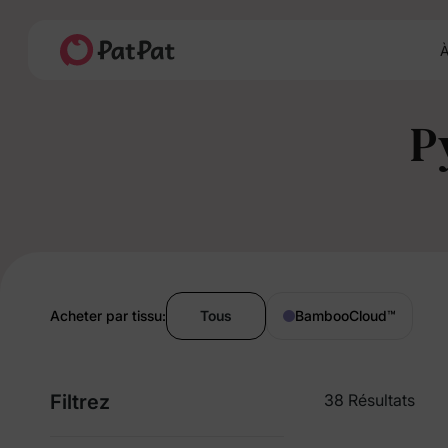
À
P
Acheter par tissu:
Tous
BambooCloud
™
Filtrez
38 Résultats