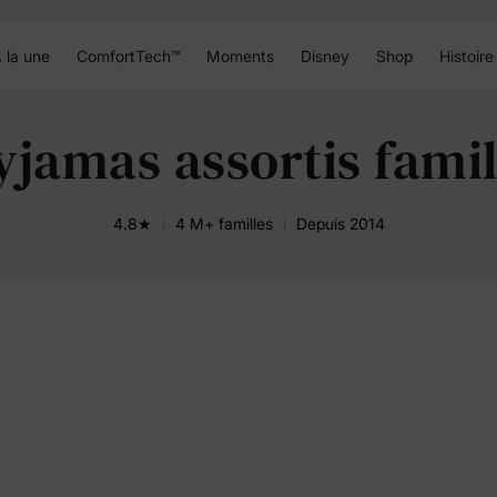
 la une
ComfortTech™
Moments
Disney
Shop
Histoire
yjamas assortis famil
4.8★
4 M+ familles
Depuis 2014