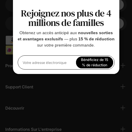
Votre adresse électronique
Rejoignez nos plus de 4
millions de familles
+1
Votre téléphone
Obtenez un accès anticipé aux
nouvelles sorties
et avantages exclusifs
— plus
15 % de réduction
sur votre première commande.
Bénéficiez de 15
Votre adresse électronique
% de réduction
Produits
En vous inscrivant, vous acceptez notre
Politique de
confidentialité
Support Client
Découvrir
Informations Sur L'entreprise