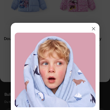
™
™
ThermalHug
ThermalHug
Doudounes bleues Disney
Doudounes roses Disney
Stitch pour
Mickey et ses amis pour
fillettes/enfants
fillettes/enfants
$59.99
$59.99
Vous regardez 1-2 de 2 produits
Bulletin d'information
Du tout doux, des petites remises, zéro spam.