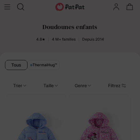
Doudounes enfants
4.8★
4 M+ familles
Depuis 2014
Tous
ThermalHug
™
Trier
Taille
Genre
Filtrez