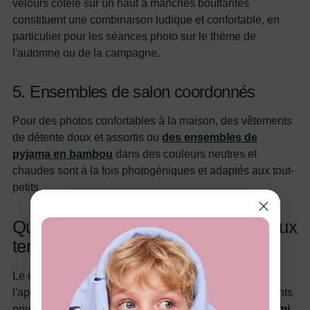
velours côtelé sur un haut à manches bouffantes
constituent une combinaison ludique et confortable, en
particulier pour les séances photo sur le thème de
l'automne ou de la campagne.
5. Ensembles de salon coordonnés
Pour des photos confortables à la maison, des vêtements
de détente doux et assortis ou
des ensembles de
pyjama en bambou
dans des couleurs neutres et
chaudes sont à la fois photogéniques et adaptés aux tout-
petits.
Quels tissus conviennent le mieux aux
tenues photo pour petites filles ?
Le choix des tissus joue un rôle essentiel dans
l'apparence et le confort des tenues. En 2025, les parents
privilégient le confort et une texture photogénique.
Parmi