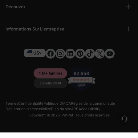
Découvrir
Informations Sur L'entreprise
US
4 M+ familles
Depuis 2014
Termes
Confidentialité
Politique DMCA
Règles de la communauté
Déclaration d'accessibilité
Plan du site
APP
Accessibility
Copyright © 2026,
PatPat
. Tous droits réservés