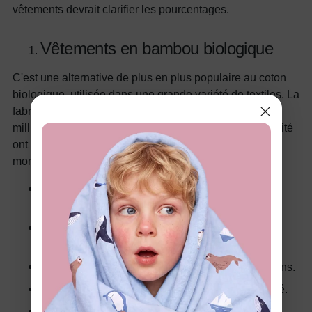
vêtements devrait clarifier les pourcentages.
Vêtements en bambou biologique
C'est une alternative de plus en plus populaire au coton
biologique, utilisée dans une grande variété de textiles. La
fabrication de tissus à partir de bambou remonte à des
milliers d'années. Cependant, le procédé et sa popularité
ont été perfectionnés très récemment pour une culture
mondiale. Parmi les avantages évidents, on peut citer :
Plus doux que le coton, comparable au coton
égyptien.
Naturellement plus frais de 3° pour réguler la
température corporelle.
Tissu antimicrobien sans bactéries ni champignons.
Micropores intégrés pour améliorer la respirabilité.
Durabilité exceptionnelle avec une résistance