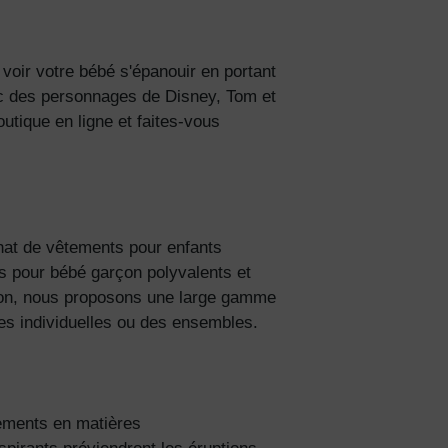
ciez de
 voir votre bébé s'épanouir en portant
% de
c des personnages de Disney, Tom et
ction
outique en ligne
et faites-vous
fidentialité
chat de vêtements pour enfants
 pour bébé garçon polyvalents et
on, nous proposons une large gamme
es individuelles ou des ensembles.
tements en matières