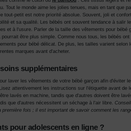
relles comme le coton ou
le bambou
. Ces tissus légers et re
u.
Tout le monde aime les jolies tenues, mais en tant que p
 tout-petit est notre priorité absolue. Souvent, joli et confor
ité et sa qualité. Les bébés ont souvent tendance à salir le
s et à l'usure.
Parler de
la taille
des vêtements pour bébé 
ela pourrait être plus simple. Comme nous tous, les bébés ont
êtements pour bébé délicat.
De plus, les tailles varient selon
férentes marques avant d'acheter.
t soins supplémentaires
our laver
les vêtements de votre bébé garçon
afin d'éviter l
Lisez attentivement les instructions sur l'étiquette avant de le
 être lavés en machine, tandis que d'autres doivent être lav
s que d'autres nécessitent un séchage à l'air libre.
Conseil
 première fois ; il est important de savoir comment les rang
ts pour adolescents en ligne ?