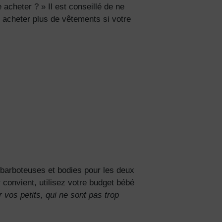
e acheter ? »
Il est conseillé de ne
t acheter plus de vêtements si votre
s de
lles
 barboteuses et bodies pour les deux
convient, utilisez votre budget bébé
 vos petits, qui ne sont pas trop
ies et
sur votre