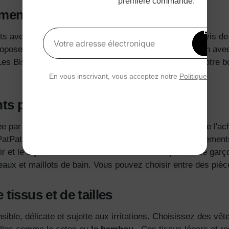
première commande.
ments pour bébé garçon
?
Bénéfi
its avec les personnages qu'ils adorent. Vous serez ravis de
15 
Votre adresse électronique
opose une vaste collection de
tenues pour bébé garçon
ave
rédu
Les Bisounours, Hot Wheels et bien d'autres. Visitez notre
b
En vous inscrivant, vous acceptez notre
Politique de con
ts pour bébé garçon
en ligne ?
ée par deux papas avant-gardistes, déterminés à rendre l'a
atPat, nous nous efforçons de vous proposer des vêtements
 et le style.
Pour vos achats de vêtements pour bébé garç
aux et maillots de bain. Vous pouvez choisir entre des pièc
tissus et de tailles
ible, délicate et sujette aux irritations. Choisissez des vê