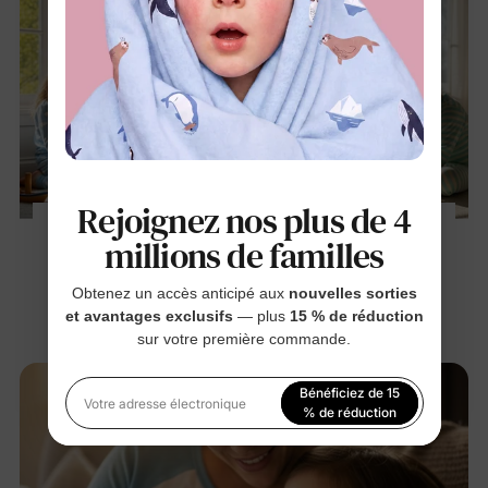
Rejoignez nos plus de 4
Choisir le meilleur pyjama pour enfant selon
millions de familles
les saisons : Le guide complet du parent
9 nov. 2025
Obtenez un accès anticipé aux
nouvelles sorties
et avantages exclusifs
— plus
15 % de réduction
sur votre première commande.
Bénéficiez de 15
Votre adresse électronique
% de réduction
En vous inscrivant, vous acceptez notre
Politique de
confidentialité