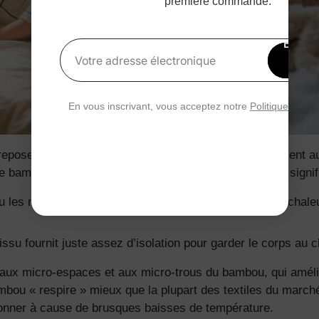
première commande.
Bénéfi
15 
Votre adresse électronique
rédu
En vous inscrivant, vous acceptez notre
Politique de con
epose sur leur capacité thermorégulatrice. Contrairement au
e bambou s'adaptent à la température corporelle. Cela signifi
les nuits d'été, le tissu en bambou aide à évacuer la chaleur
issu fournit juste assez d’isolation pour garder le corps au 
 aux micro-espaces et aux micro-trous du bambou, qui amélior
ambou « respire » mieux que la plupart des textiles du march
ssonner à cause de brusques baisses de température.