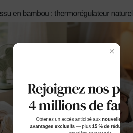
 tissu en bambou : thermorégulateur naturel
Rejoignez nos plu
4 millions de fami
Obtenez un accès anticipé aux
nouvelles sort
avantages exclusifs
— plus
15 % de réduction