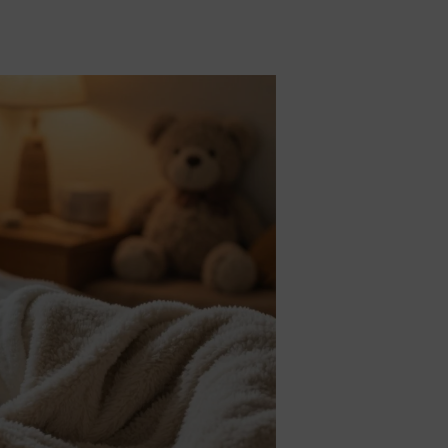
s de
lles
ies et
sur votre