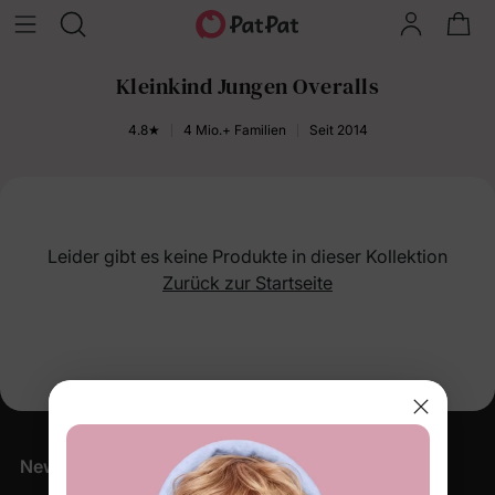
Kleinkind Jungen Overalls
4.8★
4 Mio.+ Familien
Seit 2014
Leider gibt es keine Produkte in dieser Kollektion
Zurück zur Startseite
Newsletter