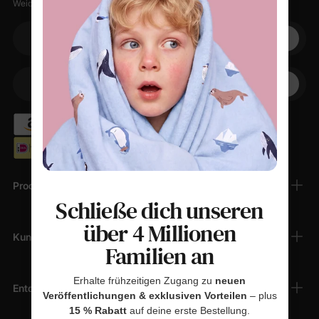
Weiche Sachen, kleine Rabatte, null Spam.
Ihre E-Mail
+1
Ihr Telefon
Produkte
Schließe dich unseren
über 4 Millionen
Kundendienst
Familien an
Erhalte frühzeitigen Zugang zu
neuen
Entdecken
Veröffentlichungen & exklusiven Vorteilen
– plus
15 % Rabatt
auf deine erste Bestellung.