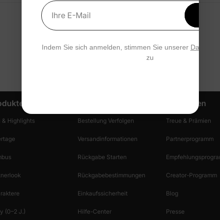
 sowohl für Wochenendausflüge als auch für Outdoor-Feiern. Sanfte P
Erhal
Ihre E-Mail
15 % 
Indem Sie sich anmelden, stimmen Sie unserer
Datensch
zu
odukte
Kundendienst
Entdecken
 & Highlights
Bestellung Verfolgen
Treue & Prämien
ertage
Versandinformationen
Partnerprogramm
bus
Rückgabe Starten
Empfehlungsprogr
tnerlook
Rückgabebestimmungen
Creator-Programm
raktere
Einkaufssicherheit
Blog
y (0–2 J.)
Hilfe-Center
Presse