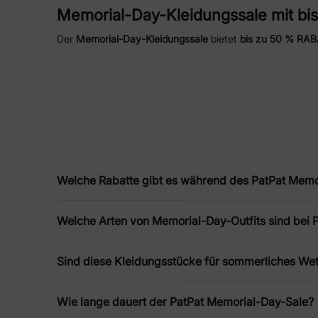
Memorial-Day-Kleidungssale mit bi
Der
Memorial-Day-Kleidungssale
bietet
bis zu 50 % RA
prägen diese Kollektion und sorgen für alltagstaugliche K
Bewegungsfreiheit und müheloses Sommerstyling ausgel
Entspannte Styles für Memorial-Day-
Bei unseren
Memorial-Day-Outfits
steht Komfort im Vord
verbinden Leichtigkeit und Stil und eignen sich für ga
Familie, besonders für Urlaubsfotos oder besondere Ausf
Welche Rabatte gibt es während des PatPat Memo
Leichte & atmungsaktive Basics bei
Weiche Baumwollstrukturen und luftige Verarbeitung pr
Welche Arten von Memorial-Day-Outfits sind bei Pa
oder strukturierter Designs liegt der Fokus auf Atmungs
dezente Styling-Ideen für entspannte Familien-Matchi
Sind diese Kleidungsstücke für sommerliches Wet
Unbeschwerte Sommer-Leichtigkeit
Wie lange dauert der PatPat Memorial-Day-Sale?
Sommermode wird hier mühelos leicht: Die
Memorial-Day