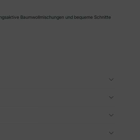
tmungsaktive Baumwollmischungen und bequeme Schnitte
hin zu urlaubstauglichen Styles ist alles auf Komfort,
eren
 Parkbesuche und Wochenendtreffen. Diese Teile
ermöglichen zudem dezente Abstimmungen innerhalb der
n
erteilen und einfachen Sommer-Basics. Statt schwerer
 unterstützen zudem koordinierte Looks und bieten
ichungen &
ine erste
ein entspanntes Saisongefühl. Diese Kleider sind auf