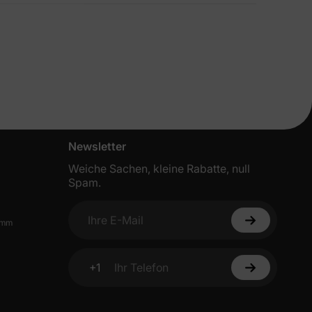
rints und schlichte Schnitte machen sie ideal für
ten Sie
Rabatt
utzerklärung
Newsletter
Weiche Sachen, kleine Rabatte, null
Spam.
amm
Ihre E-Mail
+1
Ihr Telefon