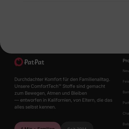
Bewegungsfreiheit und Komfort ausgelegt und eignen sich
lässige Sommerlooks ohne Kompromisse beim Stil.
Pr
Neu
Durchdachter Komfort für den Familienalltag.
Fei
Unsere ComfortTech™ Stoffe sind gemacht
Bam
zum Bewegen, Atmen und Bleiben
— entworfen in Kalifornien, von Eltern, die das
Par
alles selbst kennen.
Cha
Bab
4 Mio.+ Familien