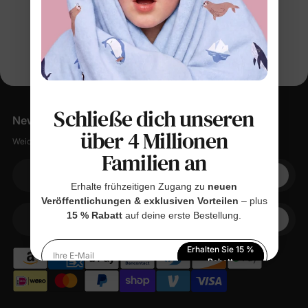
Schließe dich unseren
Newsletter
über 4 Millionen
Weiche Sachen, kleine Rabatte, null Spam.
Familien an
Ihre E-Mail
Erhalte frühzeitigen Zugang zu
neuen
Veröffentlichungen & exklusiven Vorteilen
– plus
15 % Rabatt
auf deine erste Bestellung.
+1
Ihr Telefon
Erhalten Sie 15 %
Ihre E-Mail
Rabatt
Indem Sie sich anmelden, stimmen Sie unserer
Datenschutzerklärung
zu