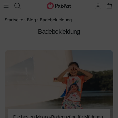
Startseite
›
Blog
›
Badebekleidung
Badebekleidung
Die besten Moana-Badeanzüge für Mädchen,