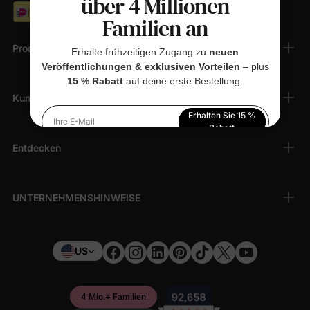
über 4 Millionen
Familien an
Produkte
Erhalte frühzeitigen Zugang zu
neuen
Veröffentlichungen & exklusiven Vorteilen
– plus
15 % Rabatt
auf deine erste Bestellung.
Kundendienst
Erhalten Sie 15 %
Ihre E-Mail
Rabatt
Entdecken
Indem Sie sich anmelden, stimmen Sie unserer
Datenschutzerklärung
zu
UNTERNEHMENSHINWEISE
US
4 Mio.+ Familien