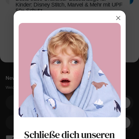
Kinder: Disney Stitch, Marvel & Mehr mit UPF
50+ Schutz
25. Mai 2026
Newsletter
Weiche Sachen, kleine Rabatte, null Spam.
Ihre E-Mail
+1
Ihr Telefon
Schließe dich unseren