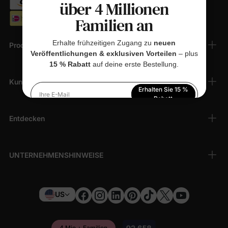
über 4 Millionen
Familien an
Erhalte frühzeitigen Zugang zu
neuen
Produkte
Veröffentlichungen & exklusiven Vorteilen
– plus
15 % Rabatt
auf deine erste Bestellung.
Kundendienst
Erhalten Sie 15 %
Ihre E-Mail
Rabatt
Entdecken
Indem Sie sich anmelden, stimmen Sie unserer
Datenschutzerklärung
zu
UNTERNEHMENSHINWEISE
US
4 Mio.+ Familien