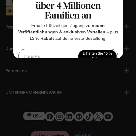
über 4 Millionen
Familien an
Erhalte frühzeitigen Zugang zu
neuen
Produkte
Veröffentlichungen & exklusiven Vorteilen
– plus
15 % Rabatt
auf deine erste Bestellung.
Kundendienst
Erhalten Sie 15 %
Ihre E-Mail
Rabatt
Entdecken
Indem Sie sich anmelden, stimmen Sie unserer
Datenschutzerklärung
zu
UNTERNEHMENSHINWEISE
US
4 Mio.+ Familien