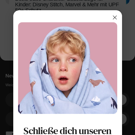
Kinder: Disney Stitch, Marvel & Mehr mit UPF
50+ Schutz
25. Mai 2026
Newsletter
Weiche Sachen, kleine Rabatte, null Spam.
Ihre E-Mail
+1
Ihr Telefon
Schließe dich unseren