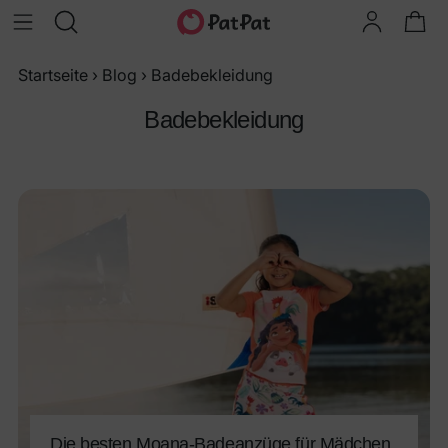
Startseite
›
Blog
›
Badebekleidung
Badebekleidung
Die besten Moana-Badeanzüge für Mädchen,