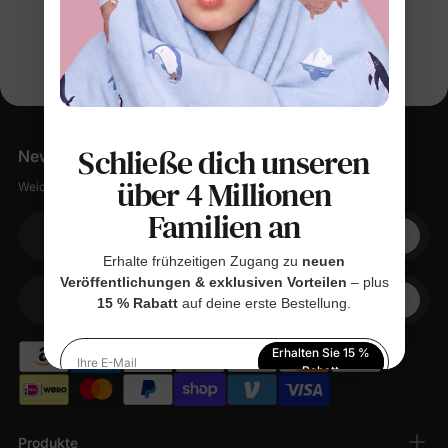
Schließe dich unseren
Newsletter
über 4 Millionen
Weiche Sachen, kleine Rabatte, null Spam.
Familien an
Ihre E-Mail
Erhalte frühzeitigen Zugang zu
neuen
Veröffentlichungen & exklusiven Vorteilen
– plus
+1
15 % Rabatt
auf deine erste Bestellung.
Ihr Telefon
Erhalten Sie 15 %
Ihre E-Mail
Rabatt
Indem Sie sich anmelden, stimmen Sie unserer
Datenschutzerklärung
zu
Produkte