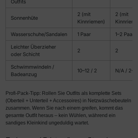
Outfits
2 (mit
2 (mit
Sonnenhüte
Kinnriemen)
Kinnrieme
Wasserschuhe/Sandalen
1 Paar
1–2 Paare
Leichter Überzieher
2
2
oder Schicht
Schwimmwindeln /
10–12 / 2
N/A / 2–3
Badeanzug
Profi-Pack-Tipp: Rollen Sie Outfits als komplette Sets
(Oberteil + Unterteil + Accessoires) in Netzwäschebeuteln
zusammen. Wenn Sie nach einem greifen, kommt das
gesamte Outfit heraus – kein Wühlen, während ein
sandiges Kleinkind ungeduldig wartet.