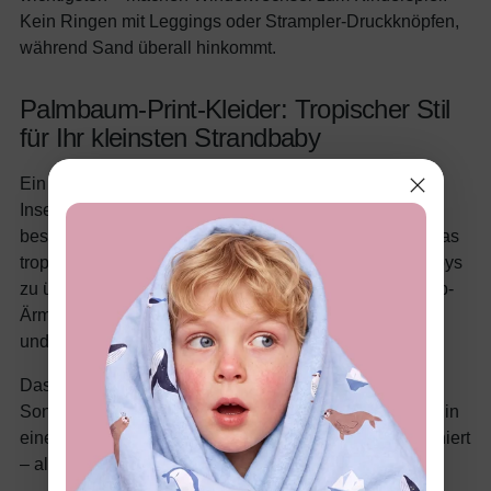
Kein Ringen mit Leggings oder Strampler-Druckknöpfen,
während Sand überall hinkommt.
Palmbaum-Print-Kleider: Tropischer Stil
für Ihr kleinsten Strandbaby
Ein Palmbaum-Print-Babyoutfit fängt diese entspannte
Insel-Energie in einem einfachen Teil ein. Blautöne –
besonders weiches Himmelblau und Aqua – bringen das
tropische Gefühl, ohne den kleinen Rahmen eines Babys
zu überwältigen. Achten Sie auf kurze Flatter- oder Cap-
Ärmel, um kleine Schultern vor der Sonne zu schützen
und gleichzeitig Luftzirkulation zu ermöglichen.
Das blaue Palmbaum-Kleid ist genau das Teil, das für
Sonnenaufgang-Strandfotos, ein lockeres Mittagessen in
einem Küsten-Café und die Schaukel bei Oma funktioniert
– alles am selben Tag.