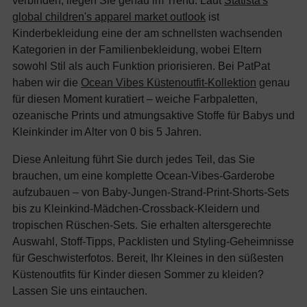
verbinden, liegen Sie genau im Trend. Laut
Statista's
global children's apparel market outlook
ist
Kinderbekleidung eine der am schnellsten wachsenden
Kategorien in der Familienbekleidung, wobei Eltern
sowohl Stil als auch Funktion priorisieren. Bei PatPat
haben wir die
Ocean Vibes Küstenoutfit-Kollektion
genau
für diesen Moment kuratiert – weiche Farbpaletten,
ozeanische Prints und atmungsaktive Stoffe für Babys und
Kleinkinder im Alter von 0 bis 5 Jahren.
Diese Anleitung führt Sie durch jedes Teil, das Sie
brauchen, um eine komplette Ocean-Vibes-Garderobe
aufzubauen – von Baby-Jungen-Strand-Print-Shorts-Sets
bis zu Kleinkind-Mädchen-Crossback-Kleidern und
tropischen Rüschen-Sets. Sie erhalten altersgerechte
Auswahl, Stoff-Tipps, Packlisten und Styling-Geheimnisse
für Geschwisterfotos. Bereit, Ihr Kleines in den süßesten
Küstenoutfits für Kinder diesen Sommer zu kleiden?
Lassen Sie uns eintauchen.