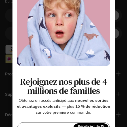
Du tout doux, des petites remises, zéro spam.
Votre adresse électronique
+1
Votre téléphone
Produits
Rejoignez nos plus de 4
millions de familles
Support Client
Obtenez un accès anticipé aux
nouvelles sorties
et avantages exclusifs
— plus
15 % de réduction
sur votre première commande.
Découvrir
Bénéficiez de 15