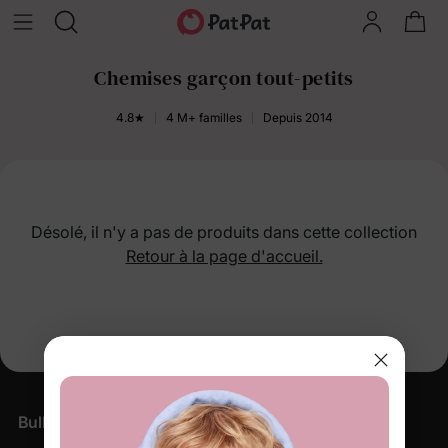
Chemises garçon tout-petits
4.8★
4 M+ familles
Depuis 2014
Désolé, il n'y a pas de produits dans cette collection
Retour à la page d'accueil.
Bulletin d'information