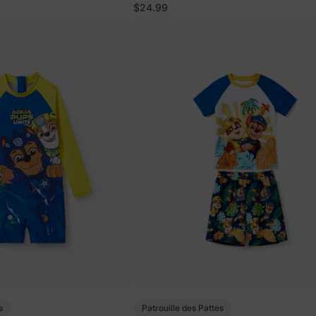
fillettes/enfants, rose
$24.99
s
Patrouille des Pattes