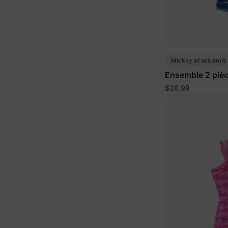
Mickey et ses amis
Ensemble 2 pièc
petit/enfant ave
$26.99
vie marine UPF