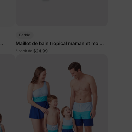
Barbie
Maillot de bain tropical maman et moi
rose vif
$24.99
à partir de