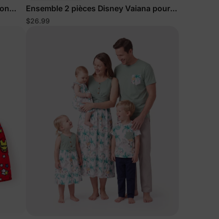
çon
Ensemble 2 pièces Disney Vaiana pour
fond
fillettes/enfants, orange
$26.99