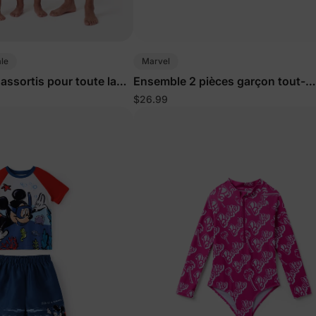
ale
Marvel
 assortis pour toute la
Ensemble 2 pièces garçon tout-
de couleur
petit/enfant avec haut et short i
$26.99
vie marine UPF50+