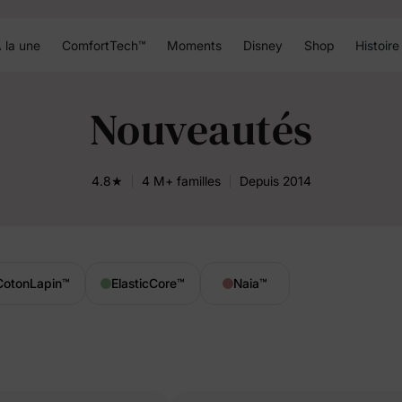
 la une
ComfortTech™
Moments
Disney
Shop
Histoire
Nouveautés
4.8★
4 M+ familles
Depuis 2014
CotonLapin
™
ElasticCore
™
Naia
™