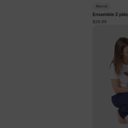
Marvel
Ensemble 2 pièc
petit/enfant ave
$26.99
imprimés UPF50+