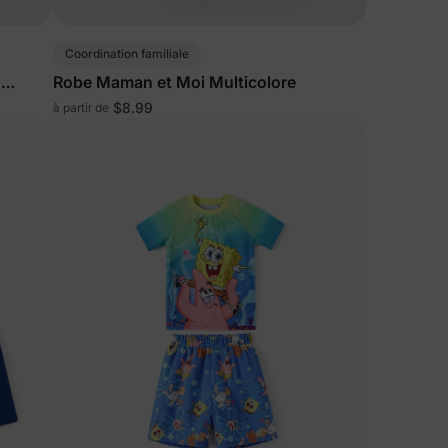
Coordination familiale
ciez de
s
Robe Maman et Moi Multicolore
% de
ction
$8.99
à partir de
fidentialité