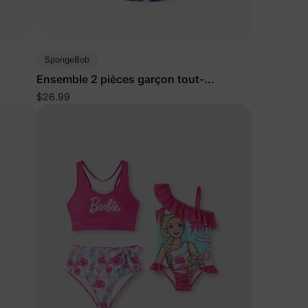
SpongeBob
Ensemble 2 pièces garçon tout-
mprimé
petit/enfant avec haut et short imprimé
$26.99
vie marine UPF50+