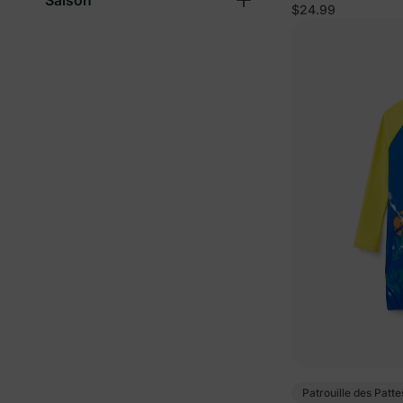
Saison
fillettes/enfants
$24.99
Patrouille des Patte