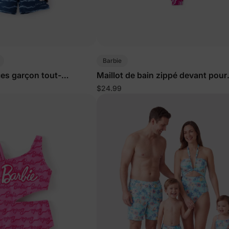
Barbie
es garçon tout-
Maillot de bain zippé devant pour
c haut et short imprimé
fillettes/enfants UPF50+ rose vif
$24.99
50+