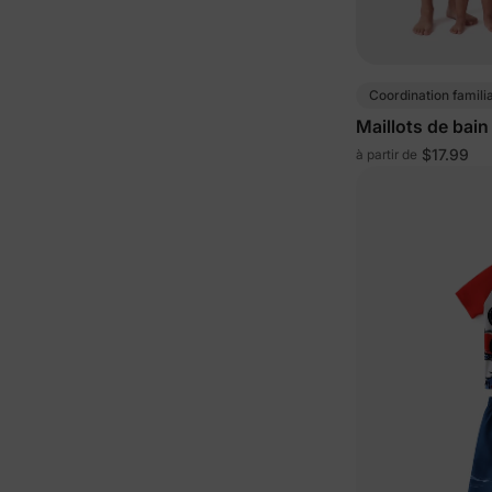
Coordination famili
Maillots de bain
famille à blocs 
$17.99
à partir de