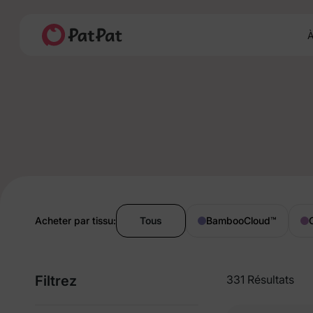
À
Acheter par tissu:
Tous
BambooCloud
™
Filtrez
331 Résultats