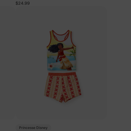
intégral colorblock UPF50+
$24.99
Princesse Disney