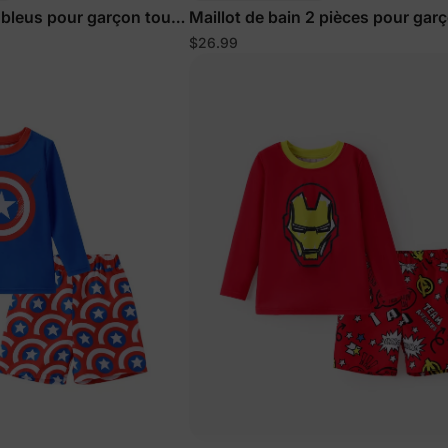
 bleus pour garçon tout-
Maillot de bain 2 pièces pour gar
tout-petit motif animaux bleu pro
$26.99