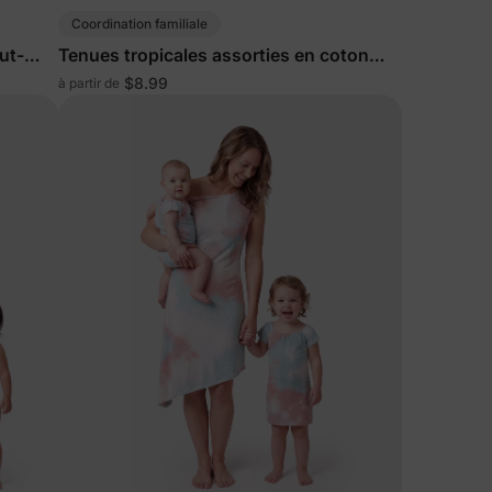
Coordination familiale
ut-
Tenues tropicales assorties en coton
pour toute la famille
$8.99
à partir de
s de
lles
ies et
sur votre