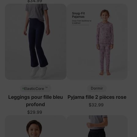
$34.99
™
Dormir
ElasticCore
Leggings pour fille bleu
Pyjama fille 2 pièces rose
profond
$32.99
$29.99