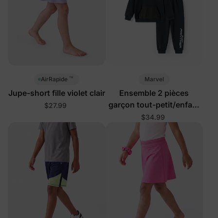
™
Marvel
AirRapide
Jupe-short fille violet clair
Ensemble 2 pièces
garçon tout-petit/enfant
$27.99
gris
$34.99