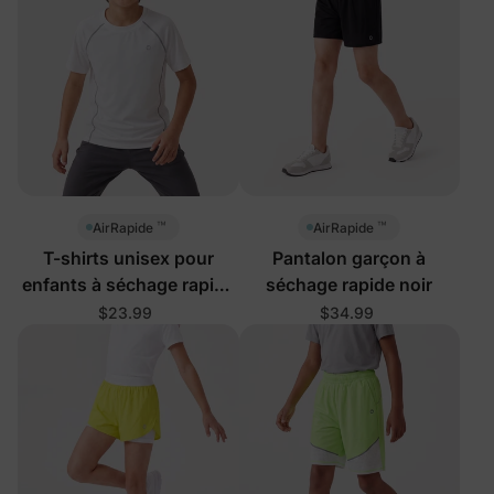
™
™
AirRapide
AirRapide
T-shirts unisex pour
Pantalon garçon à
enfants à séchage rapide
séchage rapide noir
avec protection UPF
$23.99
$34.99
contre les éruptions
cutanées, blancs