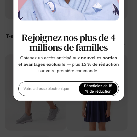
™
™
AirRapide
AirRapide
Rejoignez nos plus de 4
T-shirts à séchage rapide
T-shirts anti-éruption
pour garçon, vert
unisexes pour enfants à
millions de familles
séchage rapide et
$19.99
$23.99
protection UPF Bleu
Obtenez un accès anticipé aux
nouvelles sorties
et avantages exclusifs
— plus
15 % de réduction
profond
sur votre première commande.
Bénéficiez de 15
Votre adresse électronique
% de réduction
En vous inscrivant, vous acceptez notre
Politique de
confidentialité