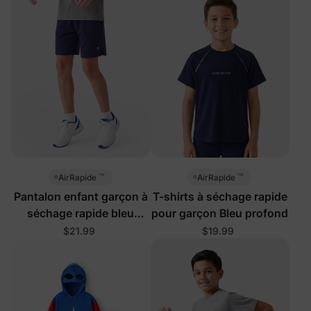
™
™
AirRapide
AirRapide
Pantalon enfant garçon à
T-shirts à séchage rapide
séchage rapide bleu
pour garçon Bleu profond
profond
$21.99
$19.99