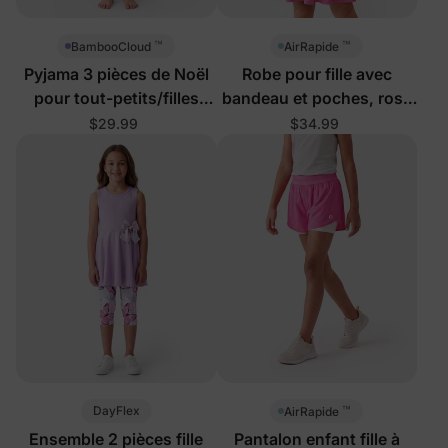
™
™
BambooCloud
AirRapide
Pyjama 3 pièces de Noël
Robe pour fille avec
pour tout-petits/filles
bandeau et poches, rose
avec chiens Père Noël
vif
$29.99
$34.99
™
DayFlex
AirRapide
Ensemble 2 pièces fille
Pantalon enfant fille à