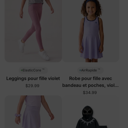
™
™
ElasticCore
AirRapide
Leggings pour fille violet
Robe pour fille avec
bandeau et poches, violet
$29.99
clair
$34.99