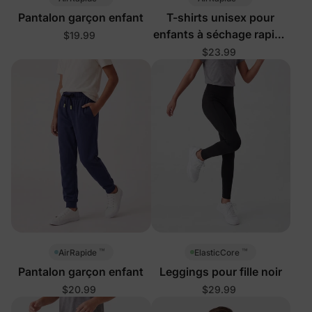
Pantalon garçon enfant
T-shirts unisex pour
enfants à séchage rapide
$19.99
avec protection UPF
$23.99
contre les éruptions
cutanées, verts
™
™
AirRapide
ElasticCore
Pantalon garçon enfant
Leggings pour fille noir
$20.99
$29.99