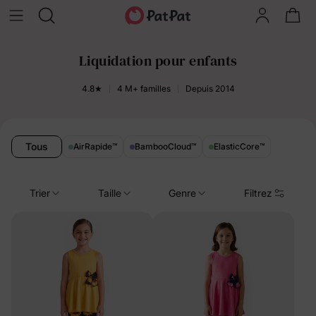
Liquidation pour enfants
4.8★
4 M+ familles
Depuis 2014
Tous
AirRapide
™
BambooCloud
™
ElasticCore
™
Trier
Taille
Genre
Filtrez