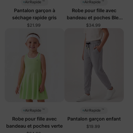
™
™
AirRapide
AirRapide
Pantalon garçon à
Robe pour fille avec
séchage rapide gris
bandeau et poches Bleu
profond
$21.99
$34.99
™
™
AirRapide
AirRapide
Robe pour fille avec
Pantalon garçon enfant
bandeau et poches verte
$19.99