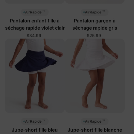
™
™
AirRapide
AirRapide
Pantalon enfant fille à
Pantalon garçon à
séchage rapide violet clair
séchage rapide gris
$34.99
$25.99
™
™
AirRapide
AirRapide
Jupe-short fille bleu
Jupe-short fille blanche