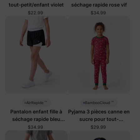
tout-petit/enfant violet
séchage rapide rose vif
$22.99
$34.99
™
™
AirRapide
BambooCloud
Pantalon enfant fille à
Pyjama 3 pièces canne en
séchage rapide bleu
sucre pour tout-
profond
petits/filles enfants de
$34.99
$29.99
Noël