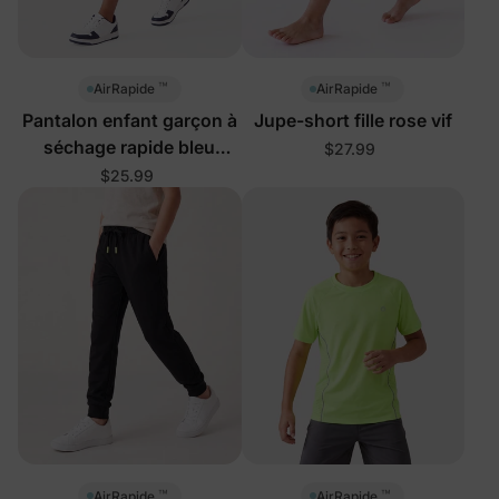
™
™
AirRapide
AirRapide
Pantalon enfant garçon à
Jupe-short fille rose vif
séchage rapide bleu
$27.99
profond
$25.99
™
™
AirRapide
AirRapide