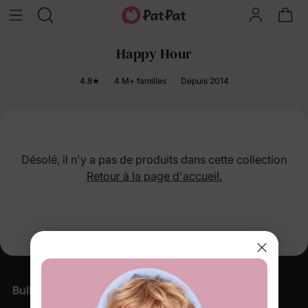
Happy Hour
4.8★
4 M+ familles
Depuis 2014
Désolé, il n'y a pas de produits dans cette collection
Retour à la page d'accueil.
Bulletin d'information