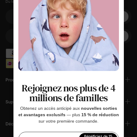
Du tout doux, des petites remises, zéro spam.
Votre adresse électronique
+1
Votre téléphone
Produits
Rejoignez nos plus de 4
millions de familles
Support Client
Obtenez un accès anticipé aux
nouvelles sorties
et avantages exclusifs
— plus
15 % de réduction
sur votre première commande.
Découvrir
Bénéficiez de 15