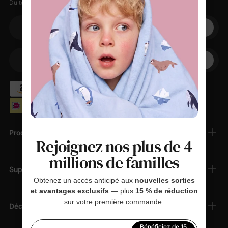
Du tout doux, des petites remises, zéro spam.
Votre adresse électronique
+1
Votre téléphone
Produits
Rejoignez nos plus de 4
millions de familles
Support Client
Obtenez un accès anticipé aux
nouvelles sorties
et avantages exclusifs
— plus
15 % de réduction
sur votre première commande.
Découvrir
Bénéficiez de 15