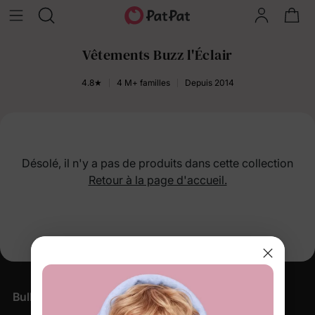
Vêtements Buzz l'Éclair
4.8★
4 M+ familles
Depuis 2014
Désolé, il n'y a pas de produits dans cette collection
Retour à la page d'accueil.
Bulletin d'information