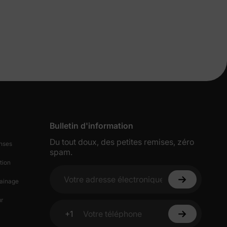
s de
Bulletin d'information
lles
Du tout doux, des petites remises, zéro
nses
spam.
tion
ies et
ainage
Votre adresse électronique
sur votre
r
+1
Votre téléphone
ciez de