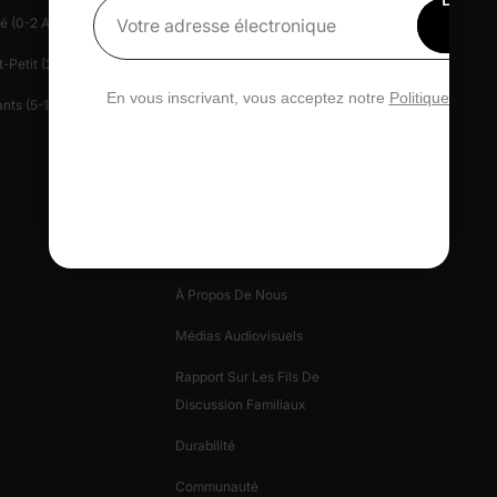
é (0-2 Ans)
Centre D'aide
Presse
15 
Votre adresse électronique
rédu
-Petit (2-6 Ans)
Contactez-Nous
Patlife
En vous inscrivant, vous acceptez notre
Politique de con
nts (5-12 Ans)
Gérez Votre Vie Privée
Carte-Cadeau
Avis PatPat
Informations Sur
L'entreprise
À Propos De Nous
Médias Audiovisuels
Rapport Sur Les Fils De
Discussion Familiaux
Durabilité
Communauté