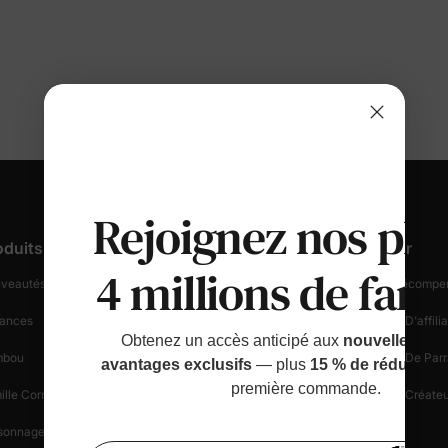
Rejoignez nos plu
oduits
Support Client
Découvrir
4 millions de fami
veautés Et En Vedette
Suivez Votre Commande
Fidélité & Récompe
ances
Informations Sur La Livraison
Programme D'affilia
Obtenez un accès anticipé aux
nouvelles sort
mbou
Démarrer Un Retour
Programme De Parr
avantages exclusifs
— plus
15 % de réduction
première commande.
ille Correspondante
Politique De Retour
Programme Créateu
sonnages
Sécurité Des Achats
Blogue
Bénéfi