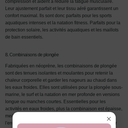
compression et aident à réduire la fatigue musculaire.
Leur ajustement parfait et leur tissu aéré garantissent un
confort maximal. Ils sont donc parfaits pour les sports
aquatiques intenses et la natation fitness.
Parfaits pour la
protection solaire, les activités aquatiques et les maillots
de bain essentiels.
8. Combinaisons de plongée
Fabriquées en néoprène, les combinaisons de plongée
sont des tenues isolantes et moulantes pour retenir la
chaleur corporelle et garder les nageurs au chaud dans
les eaux froides. Elles sont utilisées pour la plongée sous-
marine, le surf et la natation en mer profonde en versions
longue ou manches courtes. Essentielles pour les
activités en eaux froides, plus la combinaison est épaisse,
meilleure est l'isolation. Leur ajustement serré réduit
l'entrée d'eau, permettant aux athlètes de maintenir leur