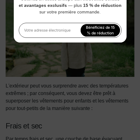
et avantages exclusifs
— plus
15 % de réduction
sur votre première commande.
Bénéficiez de 15
Votre adresse électronique
% de réduction
En vous inscrivant, vous acceptez notre
Politique de
confidentialité
L'extérieur peut vous surprendre avec des températures
extrêmes ; par conséquent, vous devez être prêt à
superposer les vêtements pour enfants et les vêtements
pour tout-petits de la manière suivante :
Frais et sec
Par temps frais et sec, une couche de base évacuant