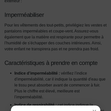
extérieur :
Imperméabiliser
Pour les vêtements des tout-petits, privilégiez les vestes et
pantalons imperméables et coupe-vent. Assurez-vous
également que la matière est respirante pour permettre à
l'humidité de s'échapper des couches intérieures. Ainsi,
votre enfant ne transpirera pas et ne prendra pas froid.
Caractéristiques à prendre en compte
Indice d'imperméabilité :
vérifiez l'indice
d'imperméabilité, car il indique la quantité d'eau que
le tissu peut absorber avant de commencer à fuir.
Plus le chiffre est élevé, meilleure est
l'imperméabilité.
Indice de respirabilité :
cet indice indique la
quantité d'humidité qui peut traverser le tissu. Si les