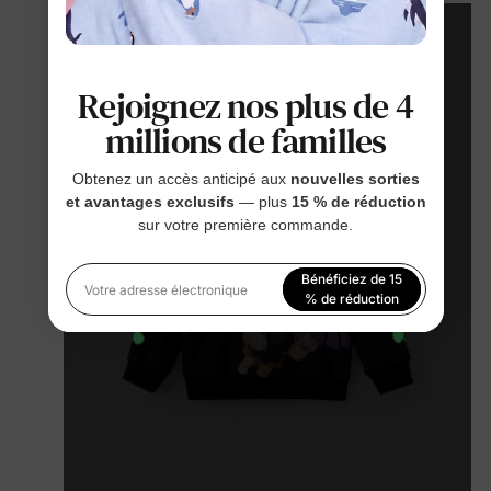
Rejoignez nos plus de 4
millions de familles
Obtenez un accès anticipé aux
nouvelles sorties
et avantages exclusifs
— plus
15 % de réduction
sur votre première commande.
Bénéficiez de 15
Votre adresse électronique
% de réduction
En vous inscrivant, vous acceptez notre
Politique de
confidentialité