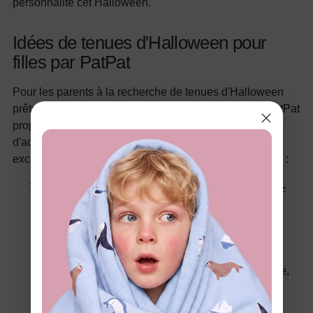
personnalité cet Halloween.
Idées de tenues d'Halloween pour
filles par PatPat
Pour les parents à la recherche de tenues d'Halloween
prêtes à porter, à la fois élégantes et économiques, PatPat
propose une superbe sélection de costumes et
d'accessoires thématiques. Voici huit produits PatPat
exceptionnels qui feront briller votre fille cet Halloween :
Sweat à capuche 1 pièce Paw Patrol pour tout-
petit garçon/fille Skye & Chase Halloween
phosphorescent
Cette tenue d'Halloween confortable de la Pat'
Patrouille présente les personnages bien-aimés
Skye et Chase avec une touche phosphorescente,
parfaite pour les friandises nocturnes.