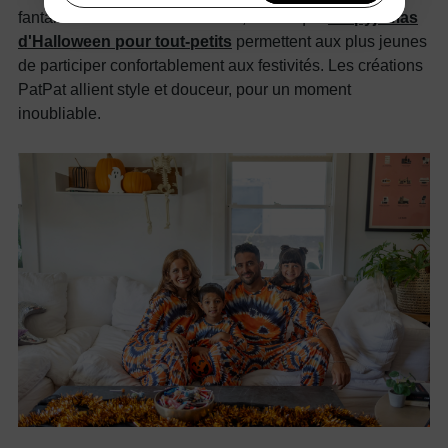
fantaisie aux soirées dansantes, tandis que
les pyjamas
En vous inscrivant, vous acceptez notre
Politique de
d'Halloween pour tout-petits
permettent aux plus jeunes
confidentialité
de participer confortablement aux festivités. Les créations
PatPat allient style et douceur, pour un moment
inoubliable.