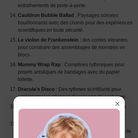
entraînements de porte-à-porte.
Cauldron Bubble Ballad
: Paysages sonores
bouillonnants avec des chants pour des expériences
scientifiques en toute sécurité.
Le violon de Frankenstein
: des cordes vibrantes
pour construire des assemblages de monstres en
blocs.
Mummy Wrap Rap
: Comptines rythmiques pour
projets artistiques de bandages avec du papier
toilette.
Dracula's Disco
: Des rythmes scintillants pour
agrémenter les séances d'essayage de costumes.
Ouverture Owl Hoot
: Appels nocturnes avec des
envolées orchestrales pour les rituels du coucher.
Goblin Groove Jam
: Basse groovy pour la
fabrication de masques de gobelins et les photos de