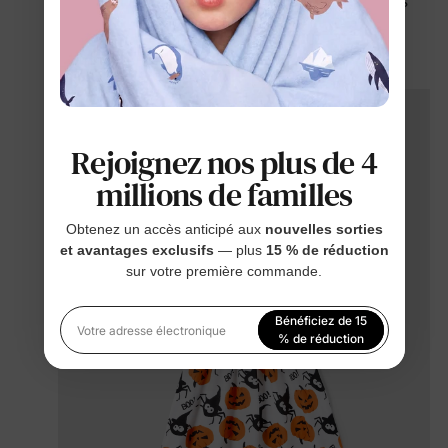
et hypoallergénique avec des imprimés citrouilles
vibrants, parfaits pour assortir
tenues
d'Halloween
avec des êtres chers.
Rejoignez nos plus de 4
millions de familles
Obtenez un accès anticipé aux
nouvelles sorties
et avantages exclusifs
— plus
15 % de réduction
sur votre première commande.
Bénéficiez de 15
Votre adresse électronique
% de réduction
En vous inscrivant, vous acceptez notre
Politique de
confidentialité