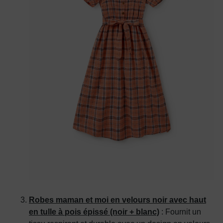
Robes maman et moi en velours noir avec haut
en tulle à pois épissé (noir + blanc)
: Fournit un