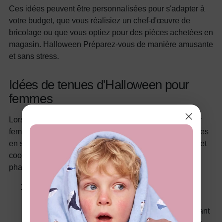
Ces idées peuvent être personnalisées pour s'adapter à
votre budget, que vous réalisiez un chef-d'œuvre de
bricolage ou que vous optiez pour des pièces achetées en
magasin.
Halloween
Préparez-vous de manière amusante
et sans stress.
Idées de tenues d'Halloween pour
femmes
Lors de l'exploration
Idées de tenues d'Halloween pour
femmes : des options polyvalentes, idéales pour les fêtes
en solo ou en famille. PatPat propose des looks festifs et
coordonnés alliant confort et style. Voici trois produits
phares à considérer :
Ensembles de robes à imprimé citrouille et de
hauts à manches courtes à blocs de couleurs
assortis pour la famille Halloween
: tissu respirant