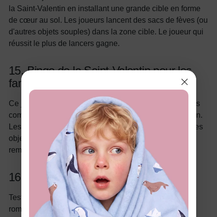
la Saint-Valentin en installant une grande cible en forme
de cœur au sol. Les joueurs lancent des sacs de fèves (ou
d'autres objets souples) dans la zone cible. Le joueur qui
réussit le plus de lancers gagne.
15. Bingo de la Saint-Valentin pour les
familles
Ce jeu de bingo utilise des cartes remplies de symboles
comme des chocolats, des roses, des cœurs et Cupidon.
Les joueurs cochent les cases au fur et à mesure que les
objets sont appelés. Le premier à compléter sa carte
remporte un prix.
16. Anecdote sur la Saint-Valentin
Testez les connaissances de la famille sur l'amour et le
romantisme avec des quiz sur la Saint-Valentin. Posez