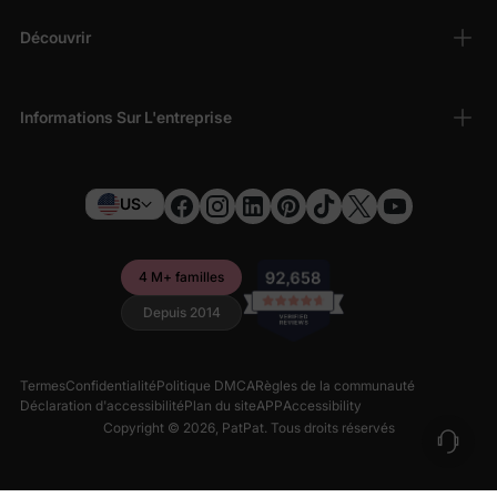
Découvrir
Informations Sur L'entreprise
US
4 M+ familles
Depuis 2014
Termes
Confidentialité
Politique DMCA
Règles de la communauté
Déclaration d'accessibilité
Plan du site
APP
Accessibility
Copyright © 2026,
PatPat
. Tous droits réservés