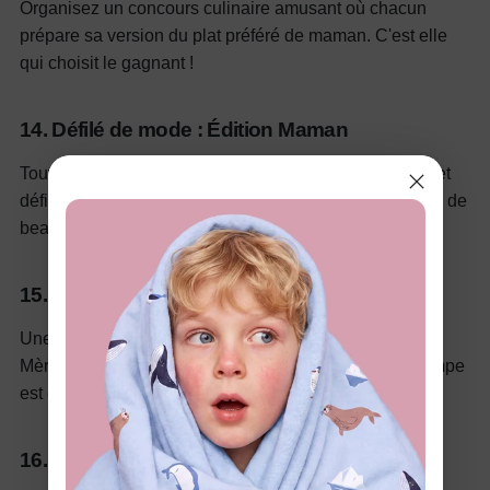
Organisez un concours culinaire amusant où chacun
prépare sa version du plat préféré de maman. C'est elle
qui choisit le gagnant !
14. Défilé de mode : Édition Maman
Tout le monde s'habille en
tenues « maman et moi »
et
défile sur un podium imaginaire. Capturez-le en vidéo : de
beaux souvenirs !
15. « Maman dit » (comme Simon dit)
Une version revisitée d'un classique pour la fête des
Mères. Maman donne des ordres, et quiconque se trompe
est éliminé !
16. Bingo de la fête des mères