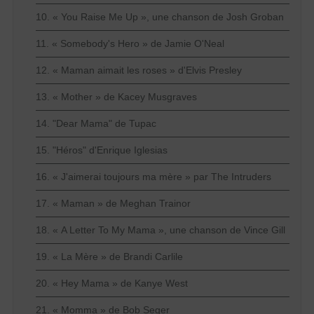
10. « You Raise Me Up », une chanson de Josh Groban
11. « Somebody's Hero » de Jamie O'Neal
12. « Maman aimait les roses » d'Elvis Presley
13. « Mother » de Kacey Musgraves
14. "Dear Mama" de Tupac
15. "Héros" d'Enrique Iglesias
16. « J'aimerai toujours ma mère » par The Intruders
17. « Maman » de Meghan Trainor
18. « A Letter To My Mama », une chanson de Vince Gill
19. « La Mère » de Brandi Carlile
20. « Hey Mama » de Kanye West
21. « Momma » de Bob Seger