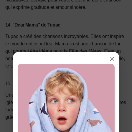
qui exprime gratitude et amour sincère.
14.
"Dear Mama" de Tupac
Tupac a créé des chansons incroyables. Elles ont inspiré
le monde entier. « Dear Mama » est une chanson de lui
qui pourrait être idéale pour la Fête des Mères. C'est un
hommage qui chante magnifiquement la force maternelle,
le sacrifice et l'amour éternel.
15.
"Héros" d'Enrique Iglesias
Une autre chanson de la liste est « Hero » d'Enrique
Iglesias. Elle évoque l'altruisme et la protection des mères
fortes. Vous pouvez l'écouter et exprimer votre gratitude
grâce à ses paroles touchantes.